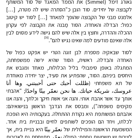
גאורג זימל (Simmel) את הממד המאגד של סוד המשותף
לקבוצה של יחידים. סוד הובן כ"הסתרה שיש לה מטרה, […]
אלמנט מבני של הקבוצה שהופך למאחד […] לסוד יש קיטוב
כפול: הבדלה והאחדה. הסוד מַבנה את הקבוצה לפי עקרון
ההכלה וההדרה, וחוצץ בין אלה שיש להם גישה לידע מסוים לבין
[16]
אלה שאינם מודעים למה שאינו נגיש להם".
לסוד שבאקיה מספרת לבן זוגה הטרי יש אפקט כפול של
האחדה והבדלה. ראשית, הסוד שהיא ירשה ממשפחתה,
המתגלה באופן סימבולי בליל הכלולות, מאחד ומגבש את
היחסים ביניהם. הסוד, שהפתיע את סעיד, יצר יחידה מאוחדת
של תא משפחתי (ظللت أحبك حتى أحببتني. وها أنا
عروسك، شريكة حياتك. ها نحن نعمّر بيتًا واحدًا; "אהבתי
אותך עד אשר אהבת אותי. והנה אני אשת חיקך וכלתך, והנה אנו
מקימים משפחה"), ומבסס את הנדבך הראשון בנישואיהם:
אהבתם המשותפת היא נקודת ההתחלה. בעקבותיה היא הופכת
לכלתו, ויחד הם הופכים לשותפים לחיים ובבניית בית אחד.
המשמעות הראשונה והמילולית של نعمّر بيتًا היא בניית בית, אך
לצירוף יש משמעות נוספת: המילה نعمّر מתייחסת גם לאריכות