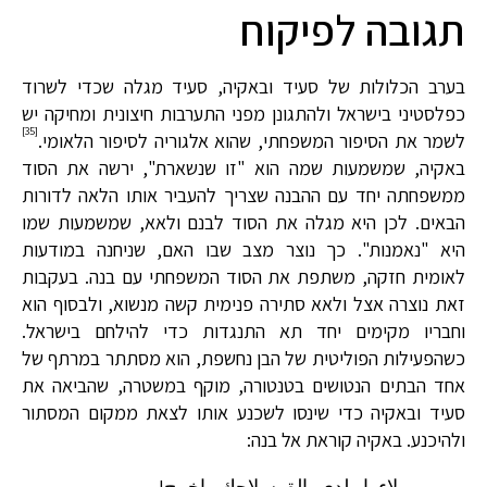
תגובה לפיקוח
בערב הכלולות של סעיד ובאקיה, סעיד מגלה שכדי לשרוד
כפלסטיני בישראל ולהתגונן מפני התערבות חיצונית ומחיקה יש
[35]
לשמר את הסיפור המשפחתי, שהוא אלגוריה לסיפור הלאומי.
באקיה, שמשמעות שמה הוא "זו שנשארת", ירשה את הסוד
ממשפחתה יחד עם ההבנה שצריך להעביר אותו הלאה לדורות
הבאים. לכן היא מגלה את הסוד לבנם ולאא, שמשמעות שמו
היא "נאמנות". כך נוצר מצב שבו האם, שניחנה במודעות
לאומית חזקה, משתפת את הסוד המשפחתי עם בנה. בעקבות
זאת נוצרה אצל ולאא סתירה פנימית קשה מנשוא, ולבסוף הוא
וחבריו מקימים יחד תא התנגדות כדי להילחם בישראל.
כשהפעילות הפוליטית של הבן נחשפת, הוא מסתתר במרתף של
אחד הבתים הנטושים בטנטורה, מוקף במשטרה, שהביאה את
סעיד ובאקיה כדי שינסו לשכנע אותו לצאת ממקום המסתור
ולהיכנע. באקיה קוראת אל בנה:
– ولاء يا ولدي، الق سلاحك واخرج!