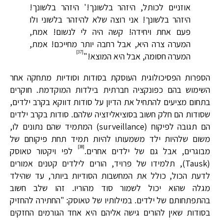
אוזניים לכותל, היזהר בלשונך!' היזהר בלשונך!
היזהר בלשונך! אני רוצה שלא להיזהר בלשוני ולו
פעם אחת ויחידה! קשה היה לי לנשום! אמת,
המערה צרה היא, אבל רחבה יותר מחייכם! אמת,
[37]
המערה חסומה, אבל היא המוצא!"
הספרות הפסיכולוגית העוסקת בסודות וסודיות מתחקה אחר
השימוש בהם כפונקציה חברתית בילדות המוקדמת. חוקרים
בתחום מציעים להתחיל את הדיון על סודות דווקא בקרב ילדים,
שסודות הם חלק חשוב בסוציאליזציה שלהם. סודות בקרב ילדים
הם תגובה לפיקוח (surveillance) המתמיד שהם נתונים לו,
משום שלהיות ילד משמעותו להיות תמיד תחת פיקוחם של
[38]
מבוגרים, אבל גם של ילדים אחרים.
לפי ויקטור טאוסק
(Tausk), תלמידו של פרויד, הורים לילדים קטנים אמורים
לדעת הכול, כולל את המחשבות הסודיות ביותר, עד שהילד
מגלה שהוא יכול לשמור סוד מהוריו. זהו שלב חשוב
בהתפתחותם של ילדים. במילותיו של טאוסק: "החתירה להחזיק
בסודות שאין להורים גישה אליהם היא אחד הגורמים החזקים