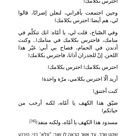
احترس بكلامك!
وحين اجتمعت بأقراني، لنعلن إضرابًا، قالوا
لي، هم أيضا: احترس بكلامك!
وفي الصّباح، قلت لي، يا أمّاه: انك تتكلّم في
منامك، فاحترس بكلامك في منامك!.. وكنت
أدندن في الحمام، فصاح بي أبي: غيّر هذا
اللحن. إنّ للجدران آذانا، فاحترس بكلامك!
احترس بكلامك! احترس بكلامك!
أريد ألّا احترس بكلامي، مرّة واحدة!
كنت أختنق!
ضيّق هذا الكهف يا أمّاه، لكنه أرحب من
حياتكم!
[36]
مسدود هذا الكهف يا أمّاه، ولكنه منفذ!
שקט שרר. עד אשר קראה לו שוב: "וולא' בני, היכנע