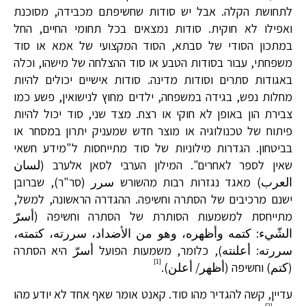
לתחושת הקלה. אבל יש סודות שחשיפתם מכבידה, מסוכנת
ואפילו לא חוקית. סודות נמצאים בכל תחומי החיים, החל
במתכון הסודי של סבתא, הסוד המקצועי של אמא או סוד
משפחתי, עבור בסודות הטבע או סוד ההצלחה של מישהו, וכלה
באגודות סתרים וסודות מדינה. סודות אישיים יכולים להיות
מחלות נפש, בגידה במשפחה, ילדים מחוץ לנישואין, פשע כמו
צבירת הון באופן לא חוקי או רצח. מצד שני, סוד יכול להיות
פיתוח של טכנולוגיה או מוצר חדש שמעניק יתרון במסחר או
בביטחון. הגדרות מילוניות של סוד מתייחסות ל"מידע חשאי
שאין לספר לאחרים". המילון הערבי לִסאן אלערב (لسان
العرب) מאגד נגזרות רבות מהשורש سرر (סר"ר), שברובן
ישנם מרכיבים של הסתרה וחשיפה. ההגדרה הראשונה, למשל,
מתייחסת למשמעות הסותרת של הסתרה וחשיפה (أسرّ
الشّيء: كتمه وأظهره، وهو من الأضداد، سررته، كتمته،
سررته: أعلنته), כלומר, משמעות הפועל أسرّ היא הסתרה
[1]
(كتم) וחשיפה (أظهر/ أعلن).
עדיין, קשה להגדיר מהו סוד. קאנט אומר שאף אחד לא יודע מהו
[2]