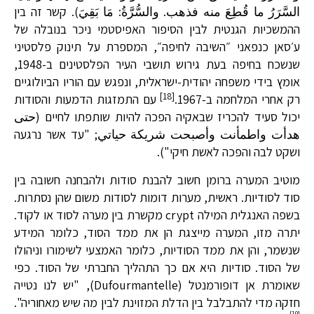
السَّرَرُ ما قُطِعَ منه فذهب. والسُّرَّةُ: مَا بَقِيَ). קשר זה בין
ההמשכיות הגנטית לבין הסיפור האפיסטמי ניכר בנובלה של
ע׳סאן כנפאני ״השיבה לחיפה״, המספרת על תינוק פלסטיני
שנשכח בחיפה בעת גירוש תושבי העיר הפלסטינים ב-1948,
אומץ בידי משפחה יהודית-ישראלית, ונפגש עם הוריו הביולוגיים
[18]
רק אחרי המלחמה ב-1967.
עם התמזגות הדמעות והסודות
יכול סעיד להכריז שבאקיה הפכה להיות שותפתו לחיים (حتى
هدأت واطمأنت وأصبحت شريكة حياتي; "עד אשר נרגעה
ושקט לבה והפכה לאשת חיקי").
מוטיב המערה ברומן חשוב להבנת סודות ולהבחנה חשובה בין
סוד לסודיות. ראשית, מערות דומות לסודות משום שהן נסתרות.
בשפה האנגלית המילה crypt מקשרת בין מערה לסוד או לקוד.
יתרה מזו, המערה מייצגת הן את ממד הסוד, כלומר המידע
שנשמר, והן את ממד הסודיות, כלומר האמצעי לשימורו וניהולו
של הסוד. סודיות היא אם כך התהליך החברתי של הסוד. כפי
שאומרת אן דופורמנטל (Dufourmantelle), "יש לנו נטייה
חזקה מדי להתבלבל בין הדלת המזוינת לבין מה שיש מאחוריה".
[19]