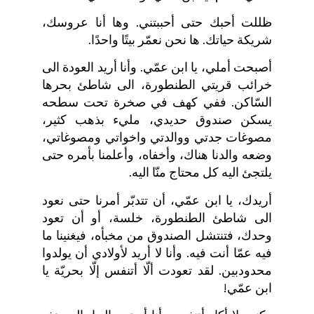
ظللت أحبك حتى أحببتني. وها أنا عروسك،
شريكة حياتك. ها نحن نعمّر بيتًا واحدًا.
أصبحت أملي، يا ابن عمّي. وأنا أريد العودة الى
خرائب قريتي الطنطورة، الى شاطئ بحرها
السّاكن. ففي كهف في صخرة تحت سطحه
يسكن صندوق حديدي، مليء بذهب كثير،
مصوغات جدتي ووالدتي واخواتي ومصوغاتي،
وضعه والدنا هناك، وأخفاه، وأعلمنا بأمره حتى
يلتجئ اليه كل محتاج منّا اليه.
أريدك، يا ابن عمّي، أن تتدبّر أمرنا حتى نعود
الى شاطئ الطنطورة، خلسة، أو أن تعود
وحدك، فتنتشل الصندوق من مخبأه، فيغنينا ما
فيه عمّا أنت فيه. وأنا لا أريد لأولادي أن يولدوا
محدودبين. لقد تعودت ألّا أتنفس إلّا بحريّة يا
ابن عمّي!