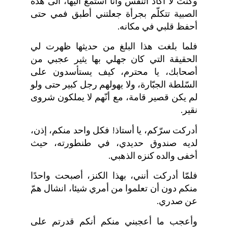
وكنت لا أكاد أتنفس وأنا أستمع اليها، الى هذه
الصبية تتكلّم بجرأة جعلتني أطبق فمي حتى
أحفظ قلبي في مكانه.
فلما بلغت هذا البلغ من حديثها ظهرت لي
الحقيقة التي كان جهلي بها يثير عجبي من
أصحابك، يا محترم، كيف يستأسدون على
السّلطة الجبّارة، ولا يهولهم رجل كبير حتى ولو
لم يكن قصير قامة، مع أنّهم لا يملكون شروى
نقير.
أدركت سرّكم، يا أستاذ! فكل واحد منكم، إذن،
لديه صندوق حديدي، في طنطورته، حيث
أخفى والده كنزه الذهبي.
فلمّا أدركت أنني، بهذا الكنز، أصبحت واحدًا
منكم دون أن تعلموا من أمري شيئا، انشال همّ
عن صدري.
وأعجب ما أعجبني منكم أنكم قدرتم على