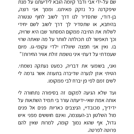
שם על-ידי אבי ודבר קיומה הובא לידיעתנו על מנת
שיפקדנה כל נזקק מאיתנו. וממך אני רוצה,
בן-דודי, שתסדיר לנו דרך לשוב לחוף טנטורה
בהיחבא, או שתסדיר לך דרך לשוב לשם יחידי
לשלות את התיבה ממקום המסתור שבו היא שרויה,
וכך תאפשר לנו תכולתה לוותר על מה שאתה שרוי
בו. ואין אני חפצה שיוולדו ילדי עקומי-גו. מיום
שעמדתי על דעתי איני נושמת זולת אוויר החירות!"
ואני, בשומעי את דבריה, כמעט נעתקה נשמתי.
הטיתי אוזן לנערה שדיברה בתעוזה אשר גרמה לי
לשים זמם לפי פן יברח לבי ממקומו.
ועד שלא הגיעה למקום זה בסיפורה נתחוורה לי
אותה אמת שאי-ידיעתה עורר בי תמיד השתאות על
ידידיך, מכובדיי, הניצבים כאריות פנים אל פנים
מול השלטון רב-העוצמה, ואינם חוששים מפני איש
גדול, אף שהוא נמוך קומה, למרות שאין להם
פרוטה לפרטה.