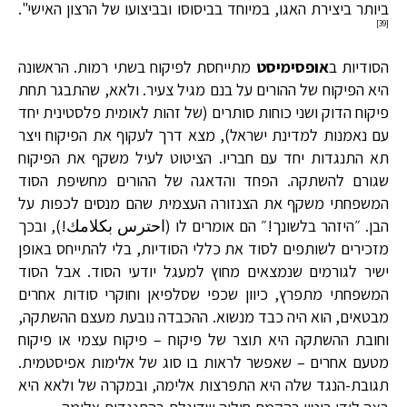
ביותר ביצירת האגו, במיוחד בביסוסו ובביצועו של הרצון האישי".
[39]
הסודיות ב
אופסימיסט
מתייחסת לפיקוח בשתי רמות. הראשונה
היא הפיקוח של ההורים על בנם מגיל צעיר. ולאא, שהתבגר תחת
פיקוח הדוק ושני כוחות סותרים (של זהות לאומית פלסטינית יחד
עם נאמנות למדינת ישראל), מצא דרך לעקוף את הפיקוח ויצר
תא התנגדות יחד עם חבריו. הציטוט לעיל משקף את הפיקוח
שגורם להשתקה. הפחד והדאגה של ההורים מחשיפת הסוד
המשפחתי משקף את הצנזורה העצמית שהם מנסים לכפות על
הבן. ״היזהר בלשונך!״ הם אומרים לו (احترس بكلامك!), ובכך
מזכירים לשותפים לסוד את כללי הסודיות, בלי להתייחס באופן
ישיר לגורמים שנמצאים מחוץ למעגל יודעי הסוד. אבל הסוד
המשפחתי מתפרץ, כיוון שכפי שסלפיאן וחוקרי סודות אחרים
מבטאים, הוא היה כבד מנשוא. ההכבדה נובעת מעצם ההשתקה,
וחובת ההשתקה היא תוצר של פיקוח – פיקוח עצמי או פיקוח
מטעם אחרים – שאפשר לראות בו סוג של אלימות אפיסטמית.
תגובת-הנגד שלה היא התפרצות אלימה, ובמקרה של ולאא היא