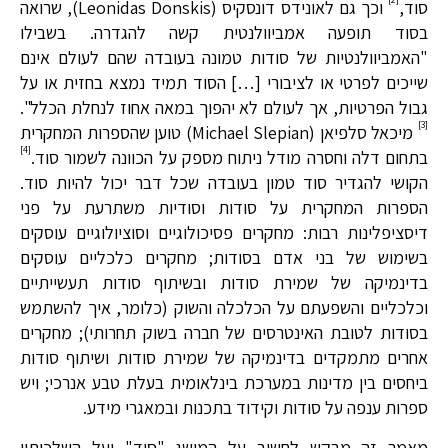
סוד,
וכך גם לאונידס דונסקיס (Leonidas Donskis), שרואה
בסוד תופעה אמביוולנטית קשה להגדרה. בשבילו
"האמביוולנטיות של סודות טמונה בעובדה שהם לעולם אינם
שייכים לפרטי או לציבורי […] הסוד תמיד נמצא בחזית או על
גבול הפרטיות, אך לעולם לא יהפוך במאה אחוז לנחלת הכלל".
[3]
מיכאל סלפיאן (Michael Slepian) טוען שהספרות המחקרית
[4]
בתחום דלה וחסרה מודל ניתוח מספק על הכוונה לשמור סוד.
הקושי להגדיר סוד טמון בעובדה שכל דבר יכול להיות סוד.
הספרות המחקרית על סודות וסודיות משתרעת על פני
דיסציפלינות רבות: מחקרים פסיכולוגיים וסוציולוגיים עוסקים
בשימוש של בני אדם בסודות; מחקרים כלכליים עוסקים
בדינמיקה של שמירת סודות ובשיתוף סודות תעשייתיים
וכלכליים והשפעתם על הכלכלה והשוק (כלומר, איך להשתמש
בסודות לטובת האינטרסים של חברה בשוק תחרותי); מחקרים
אחרים מתמקדים בדינמיקה של שמירת סודות ושיתוף סודות
ביחסים בין מדינות במערכת בינלאומית בעלת טבע אנרכי; ויש
ספרות ענפה על סודות וקידוד בתכנות ובמאגרי מידע.
מאמר זה מבקש לחשוב על המושג "סוד" ועל השלכותיו