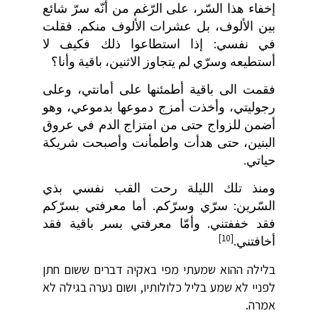
إخفاء هذا السّر، على الرّغم من أنّه سرّ شائع
بين الألوف، بل عشرات الألوف منكم. فقلت
في نفسي: إذا استطاعوا ذلك فكيف لا
أستطيعه وسرّي لم يتجاوز الاثنين، باقية وأنا؟
فقمت الى باقية أطمئنها على أمانتي، وعلى
رجوليتي، وأخذت أمزج دموعها بدموعي، وهو
أضمن للزواج حتى من امتزاج الدم في عروق
البنين، حتى هدأت واطمأنت وأصبحت شريكة
حياتي.
ومنذ تلك الليلة رحت القب نفسي بذي
السّرين: سرّي وسرّكم. أما معرفتي بسرّكم
فقد خففتني. وأمّا معرفتي بسر باقية فقد
[10]
أخافتني.
בלילה ההוא שמעתי מפי באקיה דברים ששום חתן
לפניי לא שמע בליל כלולותיו, ושום נערה בגילה לא
אמרה.