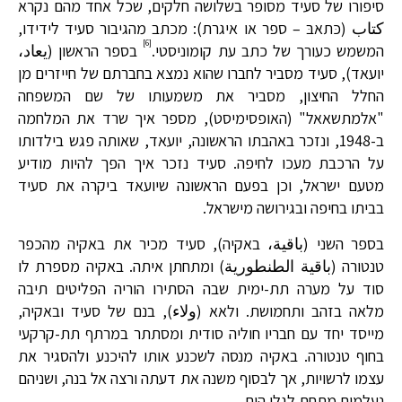
סיפורו של סעיד מסופר בשלושה חלקים, שכל אחד מהם נקרא
كتاب (כּתאבּ – ספר או איגרת): מכתב מהגיבור סעיד לידידו,
[6]
המשמש כעורך של כתב עת קומוניסטי.
בספר הראשון (يعاد،
יועאד), סעיד מסביר לחברו שהוא נמצא בחברתם של חייזרים מן
החלל החיצון, מסביר את משמעותו של שם המשפחה
"אלמתשאאל" (האופסימיסט), מספר איך שרד את המלחמה
ב-1948, ונזכר באהבתו הראשונה, יועאד, שאותה פגש בילדותו
על הרכבת מעכו לחיפה. סעיד נזכר איך הפך להיות מודיע
מטעם ישראל, וכן בפעם הראשונה שיועאד ביקרה את סעיד
בביתו בחיפה ובגירושה מישראל.
בספר השני (باقية، באקיה), סעיד מכיר את באקיה מהכפר
טנטורה (باقية الطنطورية) ומתחתן איתה. באקיה מספרת לו
סוד על מערה תת-ימית שבה הסתירו הוריה הפליטים תיבה
מלאה בזהב ותחמושת. ולאא (ولاء), בנם של סעיד ובאקיה,
מייסד יחד עם חבריו חוליה סודית ומסתתר במרתף תת-קרקעי
בחוף טנטורה. באקיה מנסה לשכנע אותו להיכנע ולהסגיר את
עצמו לרשויות, אך לבסוף משנה את דעתה ורצה אל בנה, ושניהם
נעלמים מתחת לגלי הים.