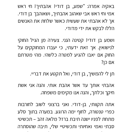
באקיה אמרה: "שמע, בן דודי! אהבתיך! חי ראש
אמי וחי ראש אבי שאהוב אהבתיך, ושאוהבך בן דודי.
אך לא אהבתי את שעשית כאשר שלחת את האנשים
הללו לבקש את ידי מדודי.
ושמע בן דודי! קטינה הנני. צעירה מן הגיל החוקי
לנישואין. אך זאת ידעתי, כי יעברו המחוקקים על
החוק אם יאבו להגיע למטרה כלשהי. מהי מטרתם
אם כן?
תן לי להמשיך, בן דודי, ואל תקטע את דבריי.
אהבתי אותך עד אשר אהבת אותי. והנה אני אשת
חיקך וכלתך, והנה אנו מקימים משפחה.
אתה תקוותי, בן-דודי. ואני ברצוני לשוב לחורבות
כפרי טנטורה, לחוף ימה הרוגע. במערה בתוך סלע
מתחת לפניו ישנה תיבת ברזל מלאה זהב – תכשיטי
סבתי ואמי ואחיותי ותכשיטיי שלי, תיבה שהוסתרה