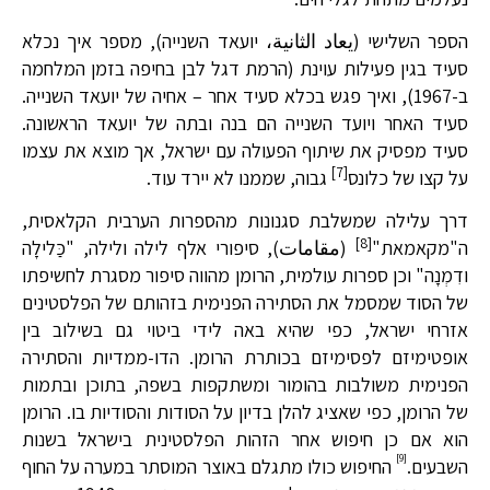
הספר השלישי (يعاد الثانية، יועאד השנייה), מספר איך נכלא
סעיד בגין פעילות עוינת (הרמת דגל לבן בחיפה בזמן המלחמה
ב-1967), ואיך פגש בכלא סעיד אחר – אחיה של יועאד השנייה.
סעיד האחר ויועד השנייה הם בנה ובתה של יועאד הראשונה.
סעיד מפסיק את שיתוף הפעולה עם ישראל, אך מוצא את עצמו
[7]
על קצו של כלונס
גבוה, שממנו לא יירד עוד.
דרך עלילה שמשלבת סגנונות מהספרות הערבית הקלאסית,
[8]
ה"מקאמאת"
(مقامات), סיפורי אלף לילה ולילה, "כַּלילָה
ודִמְנָה" וכן ספרות עולמית, הרומן מהווה סיפור מסגרת לחשיפתו
של הסוד שמסמל את הסתירה הפנימית בזהותם של הפלסטינים
אזרחי ישראל, כפי שהיא באה לידי ביטוי גם בשילוב בין
אופטימיזם לפסימיזם בכותרת הרומן. הדו-ממדיות והסתירה
הפנימית משולבות בהומור ומשתקפות בשפה, בתוכן ובתמות
של הרומן, כפי שאציג להלן בדיון על הסודות והסודיות בו. הרומן
הוא אם כן חיפוש אחר הזהות הפלסטינית בישראל בשנות
[9]
השבעים.
החיפוש כולו מתגלם באוצר המוסתר במערה על החוף