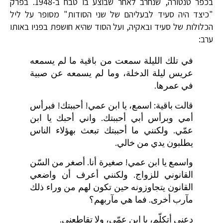
בכפר טנטורה, שנחרב לאחר שבוצע בו טבח ב-1948. בפרק
"כיצד היה סעיד לבעליהם של שני הסודות" מסופר על ליל
הכלולות של סעיד ובאקיה, ועל הסוד שהיא חושפת בפניו באותו
ערב:
في تلك الليلة سمعت من باقية ما لم يسمعه
عريس ليلة الدخلة، وما لم يسمعه عن صبية
في عمرها.
قالت باقية: اسمع، يا ابن عمي! أحببتك! فبرأس
أمي وبرأس أبي أحببتك. واني أحبك يا ابن
عمّي. ولكنني ما أحببتك تبعث بهؤلاء الناس
يطلبون يدي من خالي.
واسمع يا ابن عمي! صغيرة أنا. أصغر من السّن
القانوني للزواج. ولكنني أعرف أن واضعي
القانون يتجاوزونه حين تكون لهم من وراء ذلك
مآرب أخرى. فما هي مآربهم؟
دعني أتكلّم، يا ابن عمّي، ولا تقاطعني.