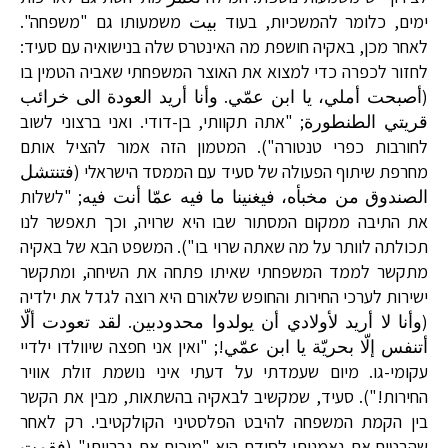
ימים, כלומר להמשכיות, בעוד بيت משמעותו גם "משפחה".
לאחר מכן, באקיה חושפת מה האינטרס שלה בנישואיה עם סעיד:
לחזור לכפרה כדי למצוא את האוצר המשפחתי שאביה הטמין בו
(أصبحت أملي، يا ابن عمّي. وأنا أريد العودة الى خرائب
قريتي الطنطورة; "אתה תקוותי, בן-דודי. ואני ברצוני לשוב
לחורבות כפרי טנטורה"). המטמון הזה אמור להציל אותם
מחרפת שיתוף הפעולה של סעיד עם הממסד הישראלי (فتنتشل
الصندوق من مخبأه، فيغنينا ما فيه عمّا أنت فيه; "לשלות
את התיבה ממקום המסתור שבו היא שרויה, וכך תאפשר לנו
תכולתה לוותר על מה שאתה שרוי בו"). המשפט הבא של באקיה
מתקשר לממד המשפחתי שאיתו פתחה את השיחה, ומתקשר
ישירות לערכי החירות והחופש שלאורם היא רוצה לגדל את ילדיה
(وأنا لا أريد لأولادي أن يولدوا محدودبين. لقد تعودت ألّا
أتنفس إلّا بحريّة يا ابن عمّي!; "ואין אני חפצה שיוולדו ילדיי
עקומי-גו. מיום שעמדתי על דעתי איני נושמת זולת אוויר
החירות!"). סעיד, שמקשיב לבאקיה בהשתאות, מבין את הקשר
בין הקמת המשפחה להיבט הפלסטיני הקולקטיבי. רק לאחר
שהבטיח את נאמנותו לסודם הוא "מוכיח את גבריותו" (فقمت