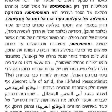
הפוליטיות דרך דיון ב
אופסימיסט
של אמיל חביבי (כותרתו
המלאה של הספר בעברית היא
האופסימיסט: הכרוניקה
המופלאה של היעלמות סעיד אבו אל-נחס אל-מֻתַשַאאִל
).
הדיון במאמר הזה יתמקד בשלושה ממדים מרכזיים: הסוד
(כלומר התוכן), הסודיות (כלומר הכלי או הדרך לשמירת הסוד),
וביטוייה של זהות כפולה. יותר מעשר אפיזודות של סודות אפשר
למצוא ב
אופסימיסט
, מסיפורים אנקדוטליים עד סודות
שמהווים ציר מרכזי בעלילה. הסוד העיקרי, הפותח את הרומן,
נוגע ל"נס המוזר ביותר שנפל בחלקו של בן-אנוש", כשהגיבור
פוגש "יצורים מהחלל האינסופי", – מה שעשוי לרמז גם על בית
חולים לחולי נפש. המרכזיות של סודות וסודיוּת ברומן באה לידי
ביטוי בתרגום האנגלי, המתייחס לסודות כבר בכותרת (The
Secret Life of Sa‘ıd, the Ill-fated Pessoptimist), אף
שאינם חלק מהכותרת המקורית בערבית – الوقائع الغريبة في
اختفاء سعيد أبي النحس المتشائل – שתורגמה במדויק
לעברית. אפשר לתלות את ההתייחסות ל"חייו הסודיים" של
סעיד באירועים המוזרים (الوقائع الغريبة) ובתוכן הרומן, אף