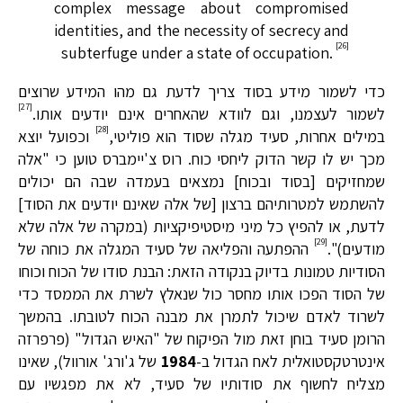
complex message about compromised
identities, and the necessity of secrecy and
[26]
subterfuge under a state of occupation.
כדי לשמור מידע בסוד צריך לדעת גם מהו המידע שרוצים
[27]
לשמור לעצמנו, וגם לוודא שהאחרים אינם יודעים אותו.
[28]
במילים אחרות, סעיד מגלה שסוד הוא פוליטי,
וכפועל יוצא
מכך יש לו קשר הדוק ליחסי כוח. רוס צ'יימברס טוען כי "אלה
שמחזיקים [בסוד ובכוח] נמצאים בעמדה שבה הם יכולים
להשתמש למטרותיהם ברצון [של אלה שאינם יודעים את הסוד]
לדעת, או להפיץ כל מיני מיסטיפיקציות (במקרה של אלה שלא
[29]
מודעים)".
ההפתעה והפליאה של סעיד המגלה את כוחה של
הסודיות טמונות בדיוק בנקודה הזאת: הבנת סודו של הכוח וכוחו
של הסוד הפכו אותו מחסר כול שנאלץ לשרת את הממסד כדי
לשרוד לאדם שיכול לתמרן את מבנה הכוח לטובתו. בהמשך
הרומן סעיד בוחן זאת מול הפיקוח של "האיש הגדול" (פרפרזה
אינטרטקסטואלית לאח הגדול ב-
1984
של ג'ורג' אורוול), שאינו
מצליח לחשוף את סודותיו של סעיד, לא את מפגשיו עם