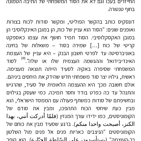
החייזרים בעכו וגם לא את הסוד המשפחתי של התיבה הטמונה
בחוף טנטורה.
דונסקיס כותב בהקשר הפוליטי, ומקשר סודות לכוח בצורות
ואופנים שונים: "הסוד הוא עניין של כוח, הן במובן האינקלוסיבי הן
במובן האקסקלוסיבי. הסוד תמיד חושף את עצמו כאספקט
קריטי של כוח […] שמירה בסוד – משאלות של בחינה
באוניברסיטה עד לפרטי חשבון הבנק – היא עניין של העצמת
[30]
האינדיבידואל וההגשמה העצמית שלו או שלה".
לסוד
המשפחתי שסיפרה באקיה לסעיד הייתה תוצאה מעצימה.
ראשית, גילויו יצר סוד משפחתי חדש שהידק את היחסים ביניהם.
אולם חשובה מכך היא ההעצמה הלאומית של סעיד, שהרגיש
והתנהל עד כה כפרט בודד וחסר תמיכה. כמי שעסק בגילוים
ובחשיפתם של סודות כמשתף פעולה עם הממסד הישראלי, הוא
מבין כעת שיחסי הכוח התהפכו, ומבין את סודם של
הקומוניסטים, כמו ידידו עורך המגזין (فلمّا أدركت أنني، بهذا
الكنز، أصبحت واحدا منكم). ברגע שסעיד מבין את כוחם של
הקומוניסטים "הניצבים כאריות פנים אל פנים מול השלטון
רב-העוצמה" (يستأسدون على السّلطة الجبّارة), הוא הופך