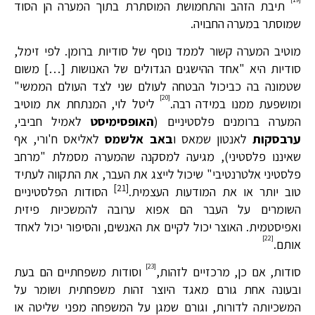
תיבת הזהב והתחמושת המוסתרת בתוך המערה הן הסוד
שמוסתר במערה החבויה.
מוטיב המערה קשור לממד נוסף של סודיות ברומן. לפי זימל,
סודיות היא "אחד ההישגים הגדולים של האנושות […] משום
שטמונה בה כביכול הבטחה לעולם שני לצד העולם הממשי"
[20]
ומושפעת ממנו במידה רבה.
ליטל לוי, המנתחת את מוטיב
המערה ברומנים פלסטיניים (
האופסימיסט
לאמיל חביבי,
ערבסקות
לאנטון שמאס ו
באב אלשמס
לאליאס ח'ורי, אף
שאיננו פלסטיני), מגיעה למסקנה שהמערה מסמלת "מרחב
פלסטיני אלטרנטיבי" שיכול לייצג את העבר, את התקווה לעתיד
[21]
טוב יותר או את המודעות העצמית.
הסודות הפלסטיניים
השומרים על העבר הם אפוא ערובה להמשכיות פיזית
ואפיסטמית. האוצר יכול לקיים את האנשים, והסיפור יכול לאחד
[22]
אותם.
[23]
סודות, אם כן, מרכזיים לזהות,
וסודות משפחתיים הם בעת
ובעונה אחת גורם מאגד היוצר זהות משפחתית ושומר על
המשכיותה לדורות, וגורם שמגן על המשפחה מפני שליטה או