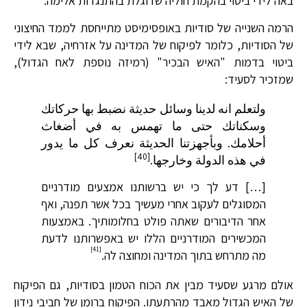
באה לידי ביטוי בהקמת חוליה שדוגלת בהתנגדות אלימה.
הרמה השנייה של סודיות באופסימיסט מתייחסת לממד החיצוני
של הסודיות, כלומר לפיקוח של המדינה על אזרחיה, שבא לידי
ביטוי בדמות "האיש הבכיר" (רמיזה נוספת לאח הגדול),
שמזכיר לסעיד:
ولتعلم انه لدينا وسائل حديثة نضبط بها حركاتك
وسكناتك حتى ما تهمس به في أضغاث
أحلامك. وبأجهزتنا الحديثة نعرف كل ما يدور
[40]
في هذه الدولة وخارجها.
[…] דע לך כי יש ברשותנו אמצעים מודרניים
המסוגלים לעקוב אחרי מעשיך בכל אשר תפנה, ואף
אחר הדיבורים שאתה פולט בחלומותיך. באמצעות
המכשירים המודרניים הללו יש באפשרותנו לדעת
[41]
מה מתרחש בתוך המדינה ומחוצה לה.
אולם מרגע שסעיד מבין את הכוח הטמון בסודיות, גם הפיקוח
של האיש הגדול מאבד מהרתעתו. הפיקוח ברומן של חביבי נידון