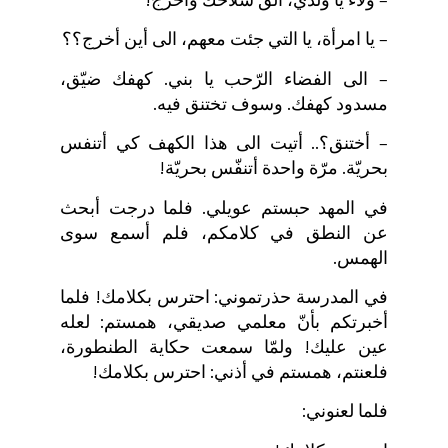
– يا امرأة، يا التي جئت معهم، الى أين أخرج؟؟
– الى الفضاء الرّحب يا بني. كهفك ضيّق،
مسدود كهفك. وسوف تختنق فيه.
– أختنق؟.. أتيت الى هذا الكهف كي أتنفس
بحريّة. مرّة واحدة أتنفّس بحريّة!
في المهد حبستم عويلي. فلما درجت أبحث
عن النطق في كلامكم، فلم أسمع سوى
الهمس.
في المدرسة حذرتموني: احترس بكلامك! فلما
أخبرتكم بأنّ معلمي صديقي، همستم: لعله
عين عليك! ولمّا سمعت حكاية الطنطورة،
فلعنتم، همستم في أذني: احترس بكلامك!
فلما لعنوني: