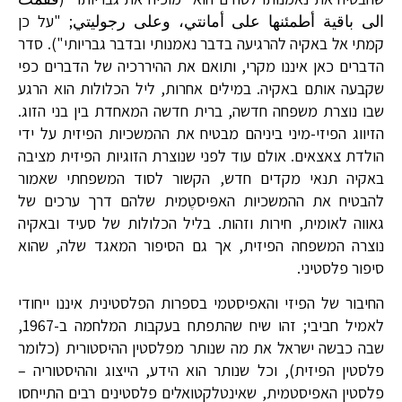
الى باقية أطمئنها على أمانتي، وعلى رجوليتي; "על כן
קמתי אל באקיה להרגיעה בדבר נאמנותי ובדבר גבריותי"). סדר
הדברים כאן איננו מקרי, ותואם את ההיררכיה של הדברים כפי
שקבעה אותם באקיה. במילים אחרות, ליל הכלולות הוא הרגע
שבו נוצרת משפחה חדשה, ברית חדשה המאחדת בין בני הזוג.
הזיווג הפיזי-מיני ביניהם מבטיח את ההמשכיות הפיזית על ידי
הולדת צאצאים. אולם עוד לפני שנוצרת הזוגיות הפיזית מציבה
באקיה תנאי מקדים חדש, הקשור לסוד המשפחתי שאמור
להבטיח את ההמשכיות האפּיסטֶמית שלהם דרך ערכים של
גאווה לאומית, חירות וזהות. בליל הכלולות של סעיד ובאקיה
נוצרה המשפחה הפיזית, אך גם הסיפור המאגד שלה, שהוא
סיפור פלסטיני.
החיבור של הפיזי והאפיסטמי בספרות הפלסטינית איננו ייחודי
לאמיל חביבי; זהו שיח שהתפתח בעקבות המלחמה ב-1967,
שבה כבשה ישראל את מה שנותר מפלסטין ההיסטורית (כלומר
פלסטין הפיזית), וכל שנותר הוא הידע, הייצוג וההיסטוריה –
פלסטין האפיסטמית, שאינטלקטואלים פלסטינים רבים התייחסו