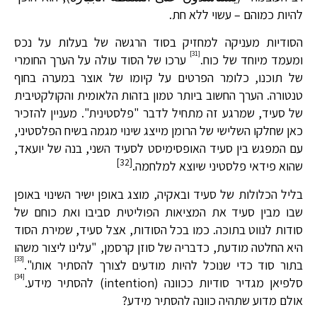
להיות כמוהם – עשוי ללא חת.
הסודיות
מעניקה למחזיק בסוד הרגשה של בעלות על נכס
[31]
ומעמד מיוחד של כוח.
ערכו של הסוד עולה על הערך החומרי
של תוכנו, כלומר הפרטים על קיומו של אוצר במערה בחוף
טנטורה. הערך החשוב ביותר טמון בזהות הלאומית והקולקטיבית
של סעיד, שמרגע זה מתחיל לדבר "פלסטינית". מעניין להזכיר
כאן שחלקו השלישי של הרומן מייצג שינוי מגמה בשיח הפלסטיני,
עם המפגש בין סעיד האופסימיסט לסעיד השני, בנה של יועאד,
[32]
שהוא פידאי פלסטיני שיוצא למלחמה.
בליל הכלולות של סעיד ובאקיה, מוצג באופן ישיר השינוי באופן
שבו מבין סעיד את המציאות הפוליטית סביבו ואת כוחם של
סודות לנווט בתוכה. כמו בכל הסודות, אצל סעיד, שמירת הסוד
היא החלטה מודעת, כדבריה של סוזן קרסמן, "עלינו ליצור משהו
[33]
בתור סוד כדי שנוכל להיות מודעים לצורך להסתיר אותו".
[34]
סלפיאן מגדיר סודיות ככוונה (intention) להסתיר מידע.
אולם מדוע שתהיה כוונה להסתיר מידע?