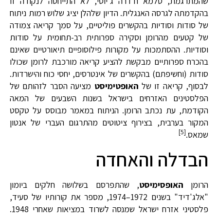
שהמתרגמת, סלמא ח'דרה ג'יוסי, לא התייחסה לנקודה זו
בהקדמתה לגרסה האנגלית. הדיון שלהלן יציג שלוש רמות ניתוח
של סודות וסודיות בהקשרים פוליטיים, על סמך קריאה צמודה
של קטעים מהרומן וסקירה ספרותית רב-תחומית על סודות
וסודיות. ההסתמכות על מקורות פילוסופיים תיאורטיים שאינם
בהכרח ספרותיים מבקשת להציע קריאה מורכבת לרומן שכולו
סודות (וחשיפתם) בהקשרים של אינטרסים, יחסי כוח והישרדות.
לבסוף, קריאה זו של
האופטימיסט
מציעה הסבר לזהותם של
הפלסטינים האזרחים בישראל בשנות השבעים של המאה
הקודמת, עת נכתב הרומן. הניתוח במאמר מבוסס על טקסט
המקור בערבית, בצירוף ציטוטים מהתרגום העברי של אנטון
[5]
שמאס.
הבדלה והאחדה
הרומן
האופסימיסט
, שהתפרסם בשלושה חלקים ביומון
"אלג'דיד" בשנים 1972–1974, מספר את קורותיו של סעיד,
פלסטיני אזרח ישראל שמנסה לשרוד במציאות שאחרי 1948.