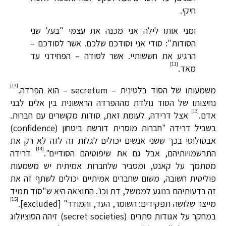
חיקי.
ומני אותו לילה אני מכנה את עצמי "בעל שני
הסודות": סודי אני וסודכם שלכם. אשר לסודכם –
הרגיע את חששותיי. אשר לסודה – הפחידני עד
[11]
מאד.
[12]
משמעותו של הסוד בלטינית – secretum – הוא הפרדה.
נחיצותו של הסוד נולדת מההפרדה הראשונית בין אלים לבני
[13]
אדם.
אצל דרידה, לעומת זאת, סודות מקושרים עם חברוּת.
בשביל דרידה "חברות מוסרית דורשת ביטחון (confidence)
אבסולוטי בכך ששני אנשים יכולים לגלות זה לזה לא רק את
[14]
התרשמויותיהם, אבל גם את שיפוטיהם הסודיים".
דרידה
מסתמך על קאנט, ומסביר שלחברות אמיתית יש משמעות
פוליטית חשובה, משום שחברים אמיתיים יכולים לשתף זה את
זה בדעותיהם בנוגע לממשל, דת וכו'. התוצאה היא ש"סוד תמיד
[15]
מייצר שלושה תפקידים: השומר, העד, והמודר" [excluded].
במחקר על אגודות סתרים (secret societies) זיהה הסוציולוג