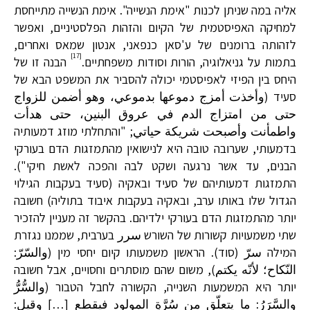
אליה במה שניתן לכנות "אימת הנשייה". אימת הנשייה מתייחסת
למחיקה האפיסטמית של הקיום והזהות הפלסטיניים, ואפשר
לזהותה ברומנים של ע'סאן כנפאני, אנטון שמאס ואחרים,
[17]
בתמות על גניאלוגיה, הורות וסודות משפחתיים.
הבנה זו של
היחס בין הפיזי לאפיסטמי יכולה להסביר את המשפט הבא של
סעיד (وأخذت أمزج دموعها بدموعي، وهو أضمن للزواج
حتى من امتزاج الدم في عروق البنين، حتى هدأت
واطمأنت وأصبحت شريكة حياتي; "והתחלתי מוזג דמעותיה
בדמעותי, שערובה טובה היא לנישואין מהתמזגות הדם בעורקי
הבנים, עד אשר נרגעה ושקט לבה והפכה לאשת חיקי").
התמזגות דמעותיהם של סעיד ובאקיה (סעיד בעקבות הגילוי
הגדול שלו באותו ערב, ובאקיה בעקבות איבוד בתוליה) חשובה
יותר מהתמזגות הדם בעורקי ילדיהם. בהקשר זה מעניין להזכיר
שתי משמעויות קשורות של השורש سرر בערבית, שממנו נגזרת
המילה سرّ (סוד). הראשון משמעותו קיום יחסי מין (والسّرّ:
النّكاح؛ لأنّه يكتم), משום שהם מוסתרים וחסויים, אבל חשובה
יותר היא המשמעות השנייה, הקשורה לחבל הטבור (والسُّرُّ
والسَّرَرُ: ما يتعلّق من سُرَّةِ المولود فيقطع […] وقيل: