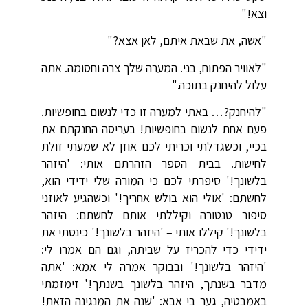
וצא!"
"אשה, את שבאת איתם, לאן אצא?"
"לאוויר הפתוח, בני. המערה שלך צרה וחסומה. אתה
עלול להיחנק בתוכה."
"להיחנק?… באתי למערה זו כדי לנשום בחופשיות.
פעם אחת לנשום בחופשיות! בעריסה החנקתם את
בכיי, וכשגדלתי וכריתי לכם אוזן לא שמעתי זולת
לחישות. בבית הספר הזהרתם אותי: 'היזהר
בלשונך!' סיפרתי לכם כי המורה שלי ידידי הוא,
לחשתם: 'אולי הוא בולש אחריך!' וכשהגיע לאוזני
סיפור טנטורה וקיללתי אותם לחשתם: היזהר
בלשונך!' קיללו אותי – 'היזהר בלשונך!' כינסתי את
ידידי כדי להכריז על שביתה, וגם הם אמרו לי:
'היזהר בלשונך!' ובבוקר אמרה לי אמא: 'אתה
מדבר בשנתך, היזהר בלשונך בשנתך!' זימזמתי
באמבטיה, גער בי אבא: 'שנה את המנגינה הזאת!