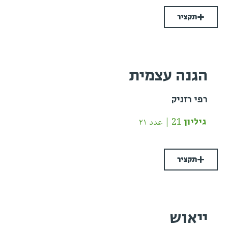
תקציר
הגנה עצמית
רפי רזניק
גיליון 21 | عدد ٢١
תקציר
ייאוש