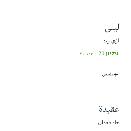
ليلى
لؤي وتد
גיליון 20 | عدد ٢٠
ملخص
عقيدة
جاد قعدان