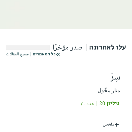
صدر مؤخرًا
עלו לאחרונה |
جميع المقالات
כל המאמרים |
سِرّ
منار مخّّول
גיליון 20 | عدد ٢٠
ملخص