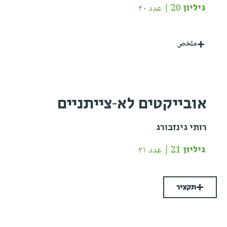
גיליון 20 | عدد ٢٠
ملخص
אובייקטים לא-צייתניים
רותי גינזבורג
גיליון 21 | عدد ٢١
תקציר