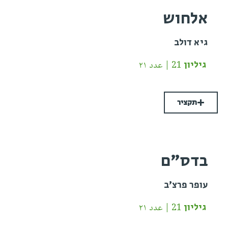
אלחוש
גיא דולב
גיליון 21 | عدد ٢١
תקציר
בדס״ם
עופר פרצ'ב
גיליון 21 | عدد ٢١