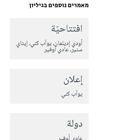
מאמרים נוספים בגיליון
افتتاحيّة
أودي إديلمان، يوآب كني، إيتاي
سنير، عادي أوفير
إعلان
يوآب كني
دولة
عادي أوفير