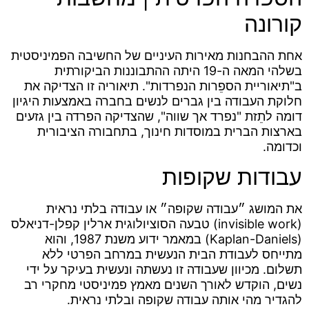
קורונה
אחת ההבחנות מאירות העיניים של החשיבה הפמיניסטית
בשלהי המאה ה-19 היתה ההתבוננות הביקורתית
ב"תיאוריית הספֵרות הנפרדות". תיאוריה זו הצדיקה את
חלוקת העבודה בין גברים לנשים בחברה באמצעות היגיון
דומה לתֵזת "נפרד אך שווה", שהצדיקה הפרדה בין גזעים
בארצות הברית במוסדות חינוך, בתחבורה הציבורית
וכדומה.
עבודות שקופות
את המושג ״עבודה שקופה״ או עבודה בלתי נראית
(invisible work) טבעה הסוציולוגית ארלין קפלן-דניאלס
(Kaplan-Daniels) במאמר ידוע משנת 1987, והוא
מתייחס לעבודת הבית הנעשית במרחב הפרטי ללא
תשלום. מכיוון שעבודה זו נעשתה ונעשית בעיקר על ידי
נשים, הוקדש לאורך השנים מאמץ פמיניסטי מחקרי רב
להגדיר מהי אותה עבודה שקופה ובלתי נראית.