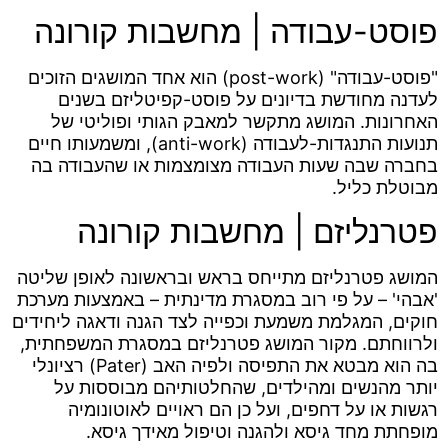
פוסט-עבודה | מחשבות קורונה
"פוסט-עבודה" (post-work) הוא אחד המושגים הזוכים
לעדנה מחודשת בדיונים על פוסט-קפיטליזם בשנים
האחרונות. המושג מתקשר למאבק הגותי ופוליטי של
תנועות התנגדות-לעבודה (anti-work), ומשמעותו חיים
בחברה שבה שעות העבודה מצומצמות או שהעבודה בה
מבוטלת כליל.
פטרנליזם | מחשבות קורונה
המושג פטרנליזם מתייחס בראש ובראשונה לאופן שליטה
'אבהי' – על פי רוב במסגרת מדינתית – באמצעות מערכת
חוקים, המגלמת משמעת וכפייה לצד הגנה ודאגה ליחידים
ולרווחתם. מקור המושג פטרנליזם במסגרת המשפחתית,
בה הוא מבטא את התפיסה ולפיה האב (Pater) רציונלי
יותר מהנשים ומהילדים, שהחלטותיהם מבוססות על
רגשות או על דחפים, ועל כן הם ראויים לאוטונומיה
מופחתת מחד גיסא ולהגנה וטיפול מאידך גיסא.