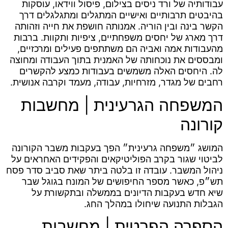
עבודותיה של ורד ניסים בצילום, פיסול ווידאו, עוסקות
בהיבטים תרבותיים ואישיים המתגלים ומתגלגלים דרך
הקשר בינה ובין הוריה. אמנותה חושפת את חייה וזהותה
דרך מארג של יחסים משפחתיים, ציפיות ותקוות. ברבות
מהעבודות אמה ואביה הם משתתפים פעילים ומרכזיים,
ומבססים את נוכחותה של האמנית בתוך העבודה ומחוצה
לה. היחסים האלה משמשים בעבודות כמצע להקשרים
רחבים של מגדר, מזרחיות, עבודה, מעמד וקרבה אנושית.
המשפחה הגרעינית | מחשבות
קורונה
המושג ״משפחה גרעינית״ הפך בעקבות משבר הקורונה
לביטוי שגור בקרב הפוליטיקאים והפקידים האחראים על
ניהול המשבר. עובדה זו בלטה ביתר שאת סביב סדר פסח
תש״פ, כאשר מספר החיפושים של המונח בגוגל שבר
שיא חדש בעקבות הדיונים בממשלה ובתקשורת על
הגבלות התנועה שיחולו במהלך החג.
הספרה הפרטית | מחשבות