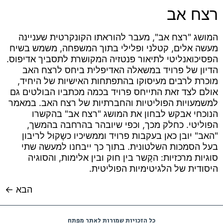
רצח אב
המושג "רצח אב", מעבר להוראתו הקונקרטית שעניינה
מעשה אלים, קטלני ופלילי בתוך המשפחה, משמש בשיח
הפסיכואנליטי לתיאור פנטזיה המקושרת לתסביך אדיפוס.
הדיון של פרויד במשאלה האדיפלית ביחס לרצח האב
מוכרת לרבים מעיסוקו בהתפתחות האישיות של היחיד,
אולם לצד זאת התייחס פרויד בכמה מכתביו הבולטים גם
למשמעויות הפוליטיות והחברתיות של רצח האב. במאמר
הנוכחי אבקש לבחון את המושג "רצח אב" בהקשרו
הפוליטי. כחלק מכך, וכפי שיובהר בהרחבה בהמשך,
"האב" יובן כאן בעקבות פרויד וממשיכיו כשָקוּל לריבון
בעל הסמכות השלטונית. בתוך כך ייבחנו למעשה שתי
סוגיות מרכזיות: הקֶשר בין חוק ובין אלימות, והסוגיה
היסודית של הלגיטימיות הפוליטית.
הבא
←
כל הזכויות שמורות לאתר מפתח