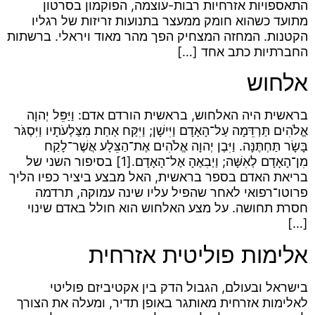
התאספויות אזרחיות רבות-עוצמה, הפוקמון בסרטון
מתועד כשהוא חומק ממעצר בתנועות זריזות של רגליו
הקטנות. המחזה המצחיק הפך מהר מאוד ויראלי. ברשתות
החברתיות כתב אחד […]
אלחוש
בראשית היה האלחוש, בראשית הורדם אדם: וַיַּפֵּל יְהוָה
אֱלֹהִים תַּרְדֵּמָה עַל־הָאָדָם וַיִּישָׁן; וַיִּקַּח אַחַת מִצַּלְעֹתָיו וַיִּסְגֹּר
בָּשָׂר תַּחְתֶּנָּה. וַיִּבֶן יְהוָה אֱלֹהִים אֶת־הַצֵּלָע אֲשֶׁר־לָקַח
מִן־הָאָדָם לְאִשָּׁה; וַיְבִאֶהָ אֶל־הָאָדָם.[1] בסיפור השני של
בריאת האדם בספר בראשית, האל מבצע ביציר כפיו הליך
פרוטו־רפואי לאחר שהפיל עליו שינה עמוקה, תרדמה
חסרת תחושה. על מצע האלחוש הוא חולל באדם שינוי
[…]
אלימות פוליטית אזרחית
בישראל ובעולם, הגבול הדק בין אקטיביזם פוליטי
לאלימות אזרחית מאותגר באופן תדיר, ומעלה את הצורך