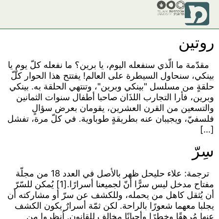
روتين
مقدّمة ما الّذي سنفعله اليوم، يا برين؟ ما نفعله كلّ يومٍ يا
بينكي، سنحاول السيطرة على العالم! يفتتح هذا الحوار كلّ
حلقةٍ من مسلسل "بينكي وبرين"، وتنتهي الحلقة به. بينكي
وبرين، فأرا التجارب اللذَان صاحبا أطفال سنوات الثمانين
والتسعين من القرن العشرين، يقومان بعرض سؤالٍ
فلسفيّ، ويجيبان عنه بطريقةٍ طوباوية. في كلّ مرة، تفشل
[…]
سِرّ
ترجمة: علاء حليحل ظهر بالأصل في العدد 18 من مجلّة
مفتاح مدخل ليس سرًّا أنّ لجميعنا أسرارًا.[1] يُمكن للسّرّ
أن يُثقل كاهل من يحمله، وللكشف عن سرّ أو مشاركته أن
يجلبا معهما شعورًا بالراحة. لكن ثمّة أسرارٌ يكون الكشف
عنها مُرهقًا وخطرًا وأحيانًا مخالف للقانون. اُنظروا من