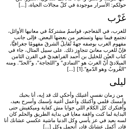
حولكم: الأسرار موجودة في كلّ مجالات الحياة، […]
غَرْب
للغرب، في المَعاجم، قواسمُ مشتركةٌ في معانيها الأوائل،
تجتمع فيما بينها وتستعير من بعضها البعض. فإلى جانب
مفهوم الغرب بوصفه جهةً تُقابلُ الشرقَ مفهومًا جغرافيًّا،
فإنّ للغرب معانيَ تتجاوز ذلك. على سبيل المثال، جاء في
كتاب العيْن للخليل بن أحمد الفراهيديّ في القرن الثامن
الميلاديّ أنّ الغربَ هو "التمادي" و"اللجاجة"، و"الحدّ". ومنه
"الغُروبُ وهو الدّمع".[1] […]
ليلى
من زمان نفسي أغنيلك وأحكي لك قد إيه، أنا بحبك
وأمسك قلمي وأكتبلك وأعمل أغنية بإسمك وأسرح بعيد،
وأفتكرك كل الكلام اللي جوايا مش كفاية وميكفيش حتى
البداية لما كنت واقفة معايا في بداية الطريق والحلم كان
لسه بعيد في عز يأسي وكل الدنيا ماشية عكسي عشانك أنا
قادر أكمل عشانك قادر أتحمل وكل […]