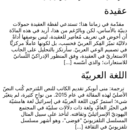
عقيدة
مقدّمة في زماننا هذا؛ تستدعي لفظة العقيدة حمولات
دينيّة بالأساس، لكن وبالرّغم من هذا، أريد في هذه المادّة
أن أخوض في تعريف مُعاصِر للعقيدة، ليس بوصفها أداةً
دلاليّة تميّز الفِكر العربيّ فحسب، بل لكونها عاملًا مركزيًّا
في تصميم الوعي العربيّ. سأرتكز بالتحليل على الجانب
الاستعاريّ في العقيدة، وِفق المنظور الإدراكيّ اللّسانيّ
للاستعارات؛ والذي أسّسه […]
اللغة العربيّة
ترجمة: منى أبوبكر تقديم الكاتب للنص المُترجم كُتب النصّ
الأصليّ لهذه المقالة في عام 2015. من نواحٍ كثيرة، لم يتغيّر
شيء؛ استمرّ كون اللغة العربيّة في إسرائيل لغة هامشيّة
في الحيّز العامّ، ولغة ذات دلالات سلبيّة في المجتمع
اليهوديّ الإسرائيليّ وثقافته. لنأخذ على سبيل المثال
المسلسل التلفزيونيّ "فوضى"، وهو أشهر مسلسل
تلفزيونيّ في الثقافة […]