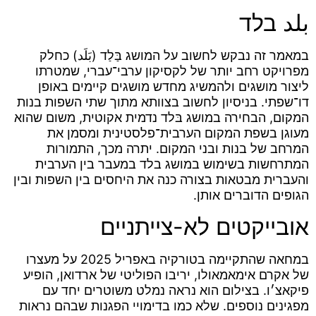
بلد בלד
במאמר זה נבקש לחשוב על המושג בַּלַד (بَلَد) כחלק
מפרויקט רחב יותר של לקסיקון ערבי־עברי, שמטרתו
ליצור מושגים ולהמשיג מחדש מושגים קיימים באופן
דו־שפתי. בניסיון לחשוב בצוותא מתוך שתי השפות בנות
המקום, הבחירה במושג בּלד נדמית אקוטית, משום שהוא
מעוגן בשפת המקום הערבית־פלסטינית ומסמן את
המרחב של בנות ובני המקום. יתרה מכך, התמורות
המתרחשות בשימוש במושג בלד במעבר בין הערבית
והעברית מבטאות בצורה כנה את היחסים בין השפות ובין
הגופים הדוברים אותן.
אובייקטים לא-צייתניים
במחאה שהתקיימה בטורקיה באפריל 2025 על מעצרו
של אקרם אימאמאולו, יריבו הפוליטי של ארדואן, הופיע
פיקאצ׳ו. בצילום הוא נראה נמלט משוטרים יחד עם
מפגינים נוספים. שלא כמו בדימויי הפגנות שבהם נראות