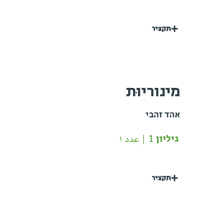
תקציר
מינוריוּת
אהד זהבי
גיליון 1 | عدد ١
תקציר