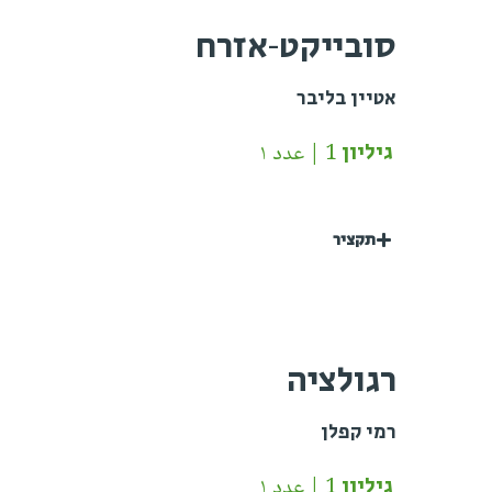
סובייקט-אזרח
אטיין בליבר
גיליון 1 | عدد ١
תקציר
רגולציה
רמי קפלן
גיליון 1 | عدد ١