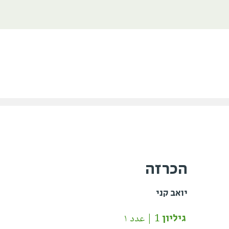
הכרזה
יואב קני
גיליון 1 | عدد ١