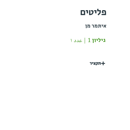
פליטים
איתמר מן
גיליון 1 | عدد ١
תקציר