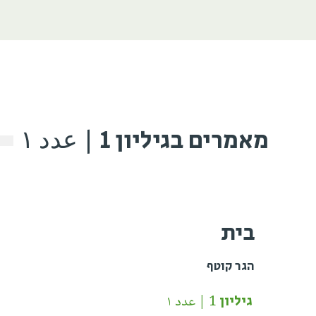
מאמרים בגיליון 1 | عدد ١
בית
הגר קוטף
גיליון 1 | عدد ١