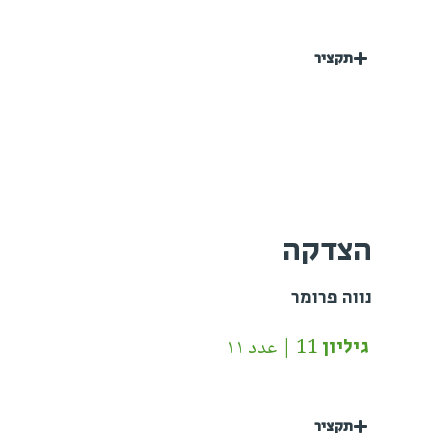
תקציר
הצדקה
נווה פרומר
גיליון 11 | عدد ١١
תקציר