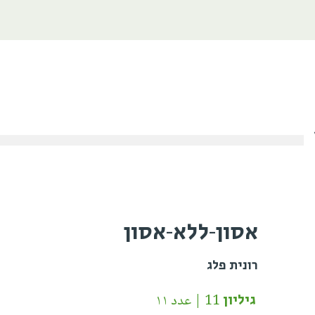
אסון-ללא-אסון
רונית פלג
גיליון 11 | عدد ١١