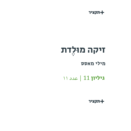
תקציר
זיקה מוּלֶדת
מילי מאסס
גיליון 11 | عدد ١١
תקציר