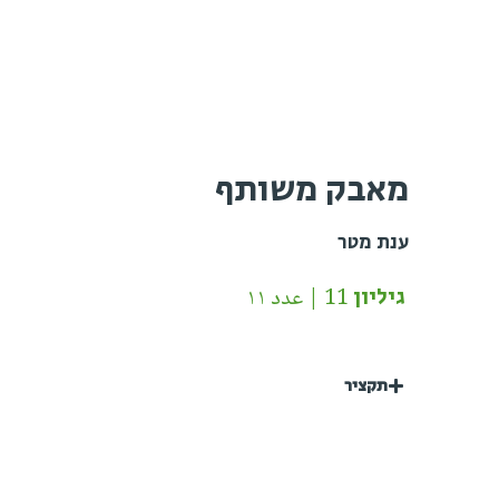
מאבק משותף
ענת מטר
גיליון 11 | عدد ١١
תקציר