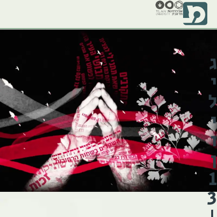
ג
י
ל
י
ו
ן
1
3