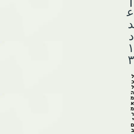
|
ع
د
د
١
٣
ל
כ
ל
ה
מ
א
מ
ר
י
ם
ב