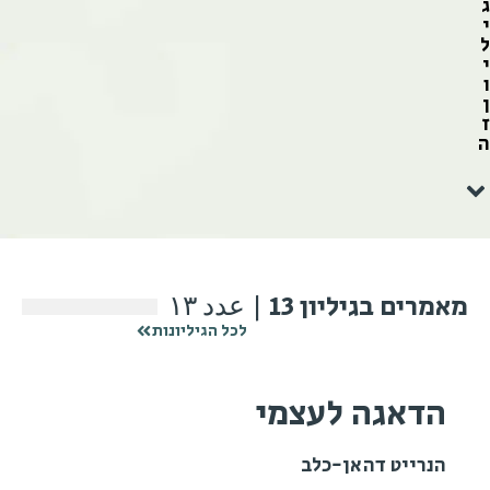
ג
י
ל
י
ו
ן
ז
ה
מאמרים בגיליון 13 | عدد ١٣
לכל הגיליונות
הדאגה לעצמי
הנרייט דהאן-כלב