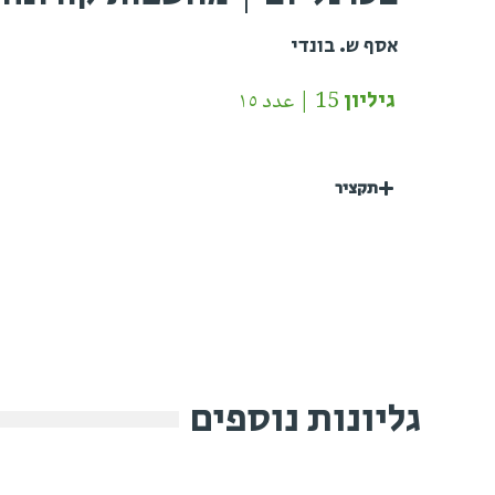
אסף ש. בונדי
גיליון 15 | عدد ١٥
תקציר
גליונות נוספים