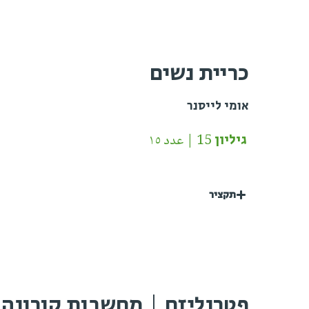
כריית נשים
אומי לייסנר
גיליון 15 | عدد ١٥
תקציר
פטרנליזם | מחשבות קורונה