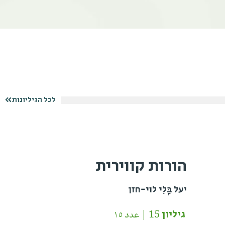
לכל הגיליונות
הורות קווירית
יעל בֶּלִי לוי-חזן
גיליון 15 | عدد ١٥