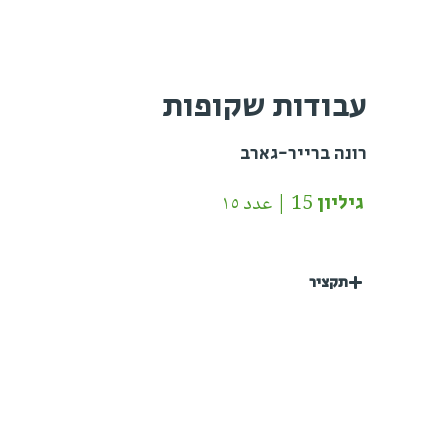
עבודות שקופות
רונה ברייר-גארב
גיליון 15 | عدد ١٥
תקציר