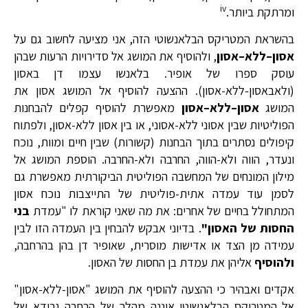
iv
ומרתקת ביותר.
בהשראת המטריקס הבלאנשוטי הזה, אני מציעה לחשוב גם על
אסון
–
ללא
–
אסון
, ולהוסיף את המושג אל סדירויות הרעות שבהן
עוסק ספרו של אופיר. בלאנשו עצמו דן באסון
(ולאבאסון-ללא-אסון). ההצעה להוסיף אל המושג אסון את
המושג
אסון
–
ללא
–
אסון
מאפשרת להוסיף קפלים להבחנות
הפוליטיות שבין אסוני ללא-אסוני, או בין אסון ללא-אסון, ולפתוח
קיפולים נסתרים בתוך הבחנות (קשורות) שבין חיים ומוות, נוכח
ונעדר, הווה ולא-הווה, החרבה ולא-החרבה. הוספת המושג אל
מילון המונחים של המחשבה הפוליטית הביקורתית מאפשרת גם
לסמן עוד עמדה אתית-פוליטית של התייצבות נוכח אסון
המתחולל בחיים של אחרים: את מה שאני קוראת לו "עמדת
בני
החסות של האסון
"
. בדיוני אבקש להבחין בין העמדה הזו לבין
עמידה מן הצד או אדישות מוסרית, שאופיר דן בהן בהרחבה,
ולהוסיף
אליהן את עמדת בן החסות של האסון.
אקדים ואבהיר כי ההצעה להוסיף את המושג "אסון-ללא-אסון"
אל המטריקס הבלאנשוטי איננה מהלך של הרחבה גרידא של