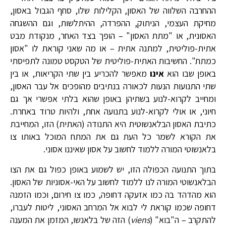
ההחרבה השלווה של האסון, הקלילות שלו, סחף הגבול באסון,
מחיקת העצמי, הניתוק, ההפרדה, ההיתלשות, וגם ההשגחה
האסונית, או "מתת האסון" – הופך בצד האחר, מנקודת מבט
אתית-פוליטית, למתנה אתית – או מה שאני קוראת לו "אסון
כמתת". החשיבות האתית-פוליטית של הטקסט טמונה לתפיסתי
באופן שבו הוא
אינו
מאפשר להכריע בין שתי הקריאות, או בין
שתי התנועות הנעות לכאורה בנתיבים מהופכים אל עבר האסון,
ומחייב לקרוא-לנוע בשתיהן באופן שהוא בלתי אפשרי אך גם
חיוני, או אולי לקרוא-לנוע בתנועה אחת, ולהיות טרוד באחרת.
כתיבת האסון הבלאנשוטית היא התנודה (האתית) הזו, המחייבת
את הקורא לשמר כל העת גם את המתח המוכל באותו צו
בלאנשוטי המורה ללמוד לחשוב על אסון שאיננו אסוני.
בתוך התנועה הכפולה הזו, יש לשמוע באופן כפול גם את הצו
הבלאנשוטי המורה לנו ללמוד לחשוב על האי-אסוניות של האסון.
הוא מהדהד בה כמו אזעקה דחופה, כמו צו חירום, וכמו הזמנה
דחופה שכמו קוראת לי לבוא אל המרחב האסוני, ליטות לעברו,
להתקרב – ה"בוא" (
viens
) הזה של בלאנשו, המזמן את המענה