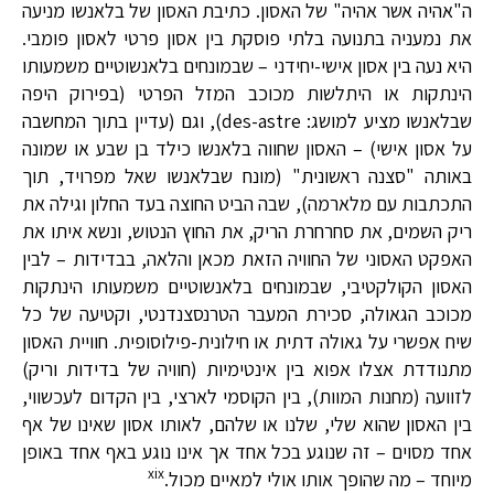
ה"אהיה אשר אהיה" של האסון. כתיבת האסון של בלאנשו מניעה
את נמעניה בתנועה בלתי פוסקת בין אסון פרטי לאסון פומבי.
היא נעה בין אסון אישי-יחידני – שבמונחים בלאנשוטיים משמעותו
הינתקות או היתלשות מכוכב המזל הפרטי (בפירוק היפה
שבלאנשו מציע למושג: des-astre), וגם (עדיין בתוך המחשבה
על אסון אישי) – האסון שחווה בלאנשו כילד בן שבע או שמונה
באותה "סצנה ראשונית" (מונח שבלאנשו שאל מפרויד, תוך
התכתבות עם מלארמה), שבה הביט החוצה בעד החלון וגילה את
ריק השמים, את סחרחרת הריק, את החוץ הנטוש, ונשא איתו את
האפקט האסוני של החוויה הזאת מכאן והלאה, בבדידות – לבין
האסון הקולקטיבי, שבמונחים בלאנשוטיים משמעותו הינתקות
מכוכב הגאולה, סכירת המעבר הטרנסצנדנטי, וקטיעה של כל
שיח אפשרי על גאולה דתית או חילונית-פילוסופית. חוויית האסון
מתנודדת אצלו אפוא בין אינטימיות (חוויה של בדידות וריק)
לזוועה (מחנות המוות), בין הקוסמי לארצי, בין הקדום לעכשווי,
בין האסון שהוא שלי, שלנו או שלהם, לאותו אסון שאינו של אף
אחד מסוים – זה שנוגע בכל אחד אך אינו נוגע באף אחד באופן
xix
מיוחד – מה שהופך אותו אולי למאיים מכול.