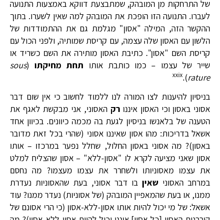
של התרחקות מן המובהק, שמתבצעת דווקא באמצעות התנועה
לעברו. התנועה הזו הופכת את המובהק למה שאין לשערו. בתוך
ההקשר הזה, המילה "אסון" מגלמת גם את ההתמודדות של
הלשון עם האסון שלה עצמה, עם קריסת שמותיה, ולפני הכול עם
קריסת השם "אסון". כתיבת האסון מותירה את השם כשריד או
שייר של עצמו – כמו כותבת אותו
תחת מחיקתו
(
sous
xxix
).
rature
בניסיון להיענות לצו המורה לנו ללמוד לחשוב כי אין שום דבר
אסוני באסון וכי האסון איננו
רק
האסוני, אני מבקשת לאגף את
הטענה של בלאנשו בניסיון לגעת בה מכמה כיוונים. בכיוון אחד
אשאל בדריכות: מהו אסון שאיננו אסוני (שהרי בכל זאת מדובר
באסון)? מה אסוני באסון החלול, שחלל נפער במרכזו – אותו
אסון שאני מציעה לקרא לו "אסון-ללא" – אסון שהצליח למלט
את עצמו מאסוניותו ולשחרר את עצמו מעצמו? מה נחסם
במרחב האסוני
שאין
בו דבר אסוני, בעת שהאסוניות נעדרת
ממנו, או בעת שהמאפיין המובהק (של אסוניות) נעדר ממנו? עוד
אשאל: של מי יכול להיות אותו אסון-ללא-אסון (כי הרי אסונם של
קורבנות האסון [כל אסון] איננו יכול להיות אסון-ללא-אסון)? מה