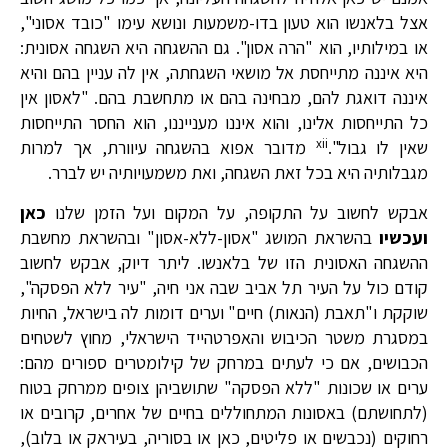
אצל בלאנשו הוא טעון בדו-משמעות ונושא עימו "כובד אסוני",
או במילותיו, הוא "הרה אסון". גם ההשגחה היא השגחה אסונית:
היא איננה מתייחסת אל מושאי השגחתה, אין לה עניין בהם והיא
איננה דואגת להם, מבחינה בהם או מתחשבת בהם. "לאסון אין
כל התייחסות אלינו, והוא איננו מענייננו, הוא החסר התייחסות
xii
שאין לו גבול".
מדובר אפוא בהשגחה עיוורת, אך למרות
מגבלותיה היא בכל זאת השגחה, ואת משמעויותיה יש לברר.
אבקש לחשוב על התקופה, על המקום ועל הזמן שלנו
כאן
ועכשיו
בהשראת המושג "אסון-ללא-אסון" ובהשראת מחשבת
ההשגחה האסונית הזו של בלאנשו. ליתר דיוק, אבקש לחשוב
קודם כול על העיר תל אביב שבה אני חיה, "עיר ללא הפסקה",
שוקקת ו"תאבת (הנאות) חיים" וערים דומות לה בישראל, החיות
במסגרת משטר הכיבוש והאפרטהייד הישראלי, מחוץ לשטחים
הכבושים, אם כי לעתים במרחק של קילומטרים ספורים מהם:
ערים או שכונות "ללא הפסקה" שתושביהן צופים ממרחק בטוח
(לתחושתם) באסונות המתחוללים בחיים של אחרים, קרובים או
רחוקים (נכבשים או פליטים, כאן או בסוריה, בעיראק או בלוב),