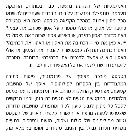
האניגמטיות של הטקסט נחשפת כבר בכותרת, החומקת
מעצמה, מתפצלת ומבשרת על ריבוי הדברים שעתידים להישמט
מכל ניסיון אחיזה במהלך הקריאה בטקסט. האם היא מבטיחה
כתיבה על אסון, או אולי מספרת על אסון שכותב את עצמו?
האם מדובר באסון כתיבה, או באירוע אסוני שכותב את עצמו? מי
יישא כאן את מי – הכתיבה את האסון או האסון את הכתיבה?
האם הכתיבה תתגלה כמאפשרת להנכיח את האסון, או אולי
האסון הוא שיאפשר להנכיח את הכתיבה? הכותרת מסרבת
להכריע ודורשת לשמר את כל האפשרויות זו לצד זו.
הטקסט מורכב מאוסף של פרגמנטים, פיסות כתיבה
המתנודדות בין הספרות לפילוסופיה, אוסף של מחשבות
קטועות, אפורטיות, החולקות מרחב אחד ומזמינות קריאה כמעט
תלמודית. המקטעים נוגעים-לא-נוגעים זה בזה, וכמו מבקשים
לסכל כל ניסיון לגבש טיעון לכיד ומתפתח, מחשבות סדורות
שיצטרפו לטענה גורפת או תיאוריה כלשהי. האריג של הטקסט
נטווה מפוליפוניה של קולות ושפות, הנעות ונסחפות בתעייה
נומדית חסרת גבול, בין הוגים, משוררים וסופרים: מלארמה,