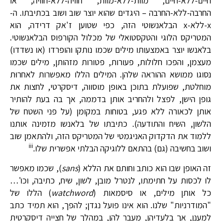
חיים-ללא-חיים, מוות-ללא-מוות, חוויה-ללא-חוויה, או
החרבה-ללא-החרבה – היגדים שהוא יוצר שוב ושוב בכתיבתו. ה-
x-ללא-x הבלאנשוטי הזה, כפי שטוען ז'אק דרידה, הוא
המטריקס הלוגי והטקסטואלי של מכלול הקורפוס הבלאנשוטי.
בלאנשו יוצר באמצעותו מילים שכמו נותקו והופרדו (או נשדדו)
מעצמן, והפכו חלולות, פעורות, פטורות מזהותן, מילים שכמו
נסוגו ממושא ההוראה שלהן. המילים הללו מאפשרות לאחרוּת
מוחלטת, שפועלת בתוכן באופן מוסווה, דיסקרטי, לחצות את
גופן הישן, לפצל ולהחריב אותן בדממה, אך בה בעת להותיר
אותן לכאורה ללא פגע, בטוחות במקומן (על פני השטח של
הלשון, השיח והתודעה). כתיבתו של בלאנשו מזמינה אותנו
ללמוד את הדקדוק האניגמטי של המטריקס הזה, ולהתאמן שוב
iii
ושוב בחשיבה (גם) בהתאם ללוגיקה הבלתי אפשרית שלו.
זה האופן שבו הוא כותב וחותם את הללא (
sans
), שכמו מאפשר
לו לכסות על חתימתו, לנטרל מובן, לשון, שיח, כתיבה, וכו'…
כל אותן מילים, או סיסמאות (
watchword
) הללו של
"המודרניות" שלנו. הוא אינו פועל נגדן; להפך, הוא תמיד כתב
למענן, אך בלעדיהן, מעבר להן, במהלך של חצייה דיסקרטית