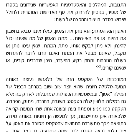
התגובות, המהלכים והאסטרטגיות האפשריות שנידונים בספרו
של אופיר, בניסיון להרחיק את סף האדישות המוסרית ולחולל
שיבוש בסדרי הייצור וההפצה של רעות:
האסון הוא המתת; הוא נותן את האסון, כאלו איננו מביא בחשבון
את ההיות או את האי-היות… מתת האסון של מה שאיננו יכול
להינתן ולא ניתן לבקש אותו, מתת המתת, שאין עימו נותן או
מקבל, שאיננו מבטל את המתת ואיננו גורם לדבר להתרחש
בעולם הנוכחות ותחת רקיע ההיעדר, היכן שדברים קורים, או
xxx
שאינם קורים.
המורכבות של הטקסט הזה של בלאנשו נעוצה באותה
תנועה-טלטלה חיונית שהוא יוצר שוב ושוב במרחב הכפול של
המילה "אסון", ובמשמעויות הכפולות שמתגלות לא רק בה אלא
גם במילות הלוויין שלה בטקסט: השגחה, החרבה, ניתוק, הפרדה.
הטקסט כמו מניע ומפתח בעת ובעונה אחת שתי תנועות-קריאה
שלכאורה אינן מתיישבות, אך למעשה הן חיוניות באותה מידה.
כתוצאה מכך מתעוררת התחושה שהטקסט מסובב את האסון על
ציר בלתי נראה הגורם לכך שמה שמזעיק בו בצד אחד –