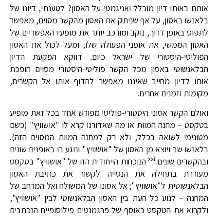
אותם באותו דיון מוכלל ואניגמטי על האסון? לטענתי, דיונו של
בלאנשו באסון, על אף שניתק את האסון מהקשר מסוים, מאפשר
לתפוס באופן דרוך, נוקב ומורכב יותר את מופעיו האפשריים של
האסון הממשי, את אופני הפעולה שלו, ומעל לכול את האסון
הפוליטי-היסטורי של ישראל כיום. דווקא הפקעת הדיון
הבלאנשוטי באסון מכל הקשר פוליטי-היסטורי מסוים הופכת
אותו לדיון מחייב שאיננו מאפשר להדוף אותו אל הקשרים,
מקומות וזמנים אחרים.
ואולם הקשר אסוני היסטורי-פוליטי מפורש אחד בכל זאת מופיע
בטקסט – מחנה המוות או מה שאדורנו קרא לו "אושוויץ" (כשם
מטונימי לשואה בכלל, ולא רק למחנה המוות המסוים הזה).
בלאנשו שב ויוצא מן האסון של "אושוויץ" ונוגע בו באופנים שונים
xxi
ובהקשרים שונים.
הנוכחות הייחודית הזו של "אושוויץ" בטקסט
מעוררת בתחילה את הנטייה לקשור את כתיבת האסון
הבלאנשוטית ל"אושוויץ"; אל אסונו של המשולח ואל המרחב של
המחנה – לנוע כל העת בין האסון הבלאנשוטי לבין "אושוויץ",
ולקרוא את הטקסט כאוסף של פרגמנטים פילוסופיים הנכתבים