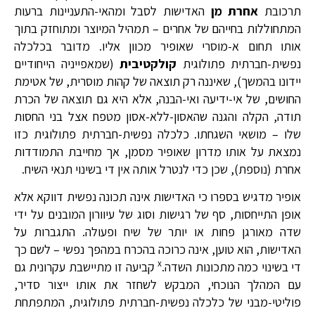
תרכובת
אחרת מן
האדישות לסבל ומהאי-התעניינות ברעות
המתחוללות בחייהם של אחרים – תמהיל המיוצר ומתוחזק בתוך
אותו תחום א-מוסרי שאופיר מכוון אליו. מדובר בכלכלה
נפשית-חברתית פתולוגית
קולקטיבית
(שמאפייניה הייחודיים
יידונו בהמשך), שאיננה רק תוצאה של קהות מוסרית, של אטימת
החושים, של אי-ידיעה ואי-הבנה, אלא היא גם תוצאה של הכרת
תודה, הקלה והגנה שהאסון-ללא-אסון מטפח אצל בני החסות
שלו – מושאי השגחתו. כלכלה נפשית-חברתית פתולוגית כזו
נמצאת על אותו מדרון שאופיר מסמן, אך מחייבת התמודדות
אחרת (נוספת), שכן כדי לנטרל אותה אין די בשינוי תנאי השיח.
אופיר מדגיש בספרו כי האדישות אינה תכונה נפשית דווקא אלא
אופן התייחסות, סף של רגישות וסוג של עיוורון המובנים על ידי
שדה מאורגן פחות או יותר של שיח ופעולה. התגברות על
האדישות, הוא טוען, אינה כרוכה בהכרח במהפך נפשי – לשם כך
x
די בשינוי כמה מתכונות השדה.
קביעה זו מתיישבת עקרונית גם
עם המהלך הנוכחי, המבקש לשחזר את אותו ייצור סדיר,
פוליטי-מבני של כלכלה נפשית-חברתית פתולוגית, המתפתחת