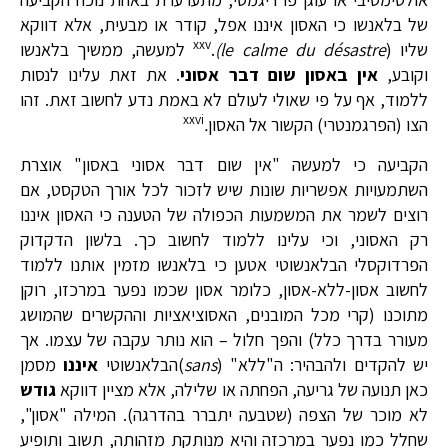
של בלאנשו כי האסון איננו אפל, קודר או מבעית, אלא דווקא
xxv
שליו (
le calme du désastre
)
.
למעשה, ממשיך בלאנשו
וקובע,
אין באסון שום דבר אסוני
. את זאת עלינו לנסות
ללמוד, אף על פי שאולי לעולם לא באמת נדע לחשוב זאת. זהו
xxvi
הצו (הפרגמנטרי) הקשור אל האסון
.
הקביעה כי למעשה "אין שום דבר אסוני באסון" אוצרת
השתמעויות אפשריות שונות שיש לזכור לכל אורך הטקסט, אם
רוצים לשמר את המשמעות הכפולה של הטענה כי האסון איננו
רק האסוני, וכי עלינו ללמוד לחשוב כך. בלשון הדקדוק
הפרדוקסלי הבלאנשוטי אטען כי בלאנשו מזמין אותנו ללמוד
לחשוב אסון-ללא-אסון, כלומר אסון שכמו נפער במרכזו, רוקן
מתוכנו (קרי מכל המובנים, האסוציאציות וההקשרים שהמושג
מעורר בדרך כלל) והפך חלול – הוא נותר עקבה של עצמו. אך
יש להקדים ולהבהיר: ה"ללא" (
sans
)הבלאנשוטי
איננו
מסמן
כאן תנועה של גריעה, הפחתה או שלילה, אלא מציין דווקא
גודש
לא מוכר של הצפה (שטבעה יתברר בהדרגה). המילה "אסון",
שחלל כמו נפער במרכזה והיא מנותקת מזהותה, תשוב ותופיע