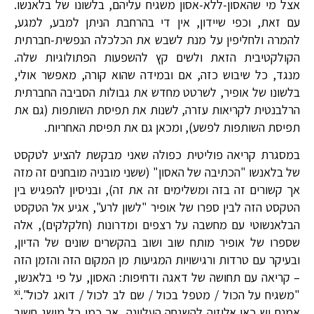
אצל מי שהאסון-ללא-אסון משגיח עליהם, בלשונו של בלאנשו.
עם זאת, וכפי שיידון, אין די בהרחבת הניתן למבע, למגע,
להמרה ולחליפין על מנת לשבש את הכלכלה הנפשית-חברתית
הקולקטיבית הזאת ולשים קץ להשפעות הפתולוגיות שלה.
מנגד, כל שיבוש כזה, אם ובמידה שהוא קורה, מאפשר אולי,
בלשונו של אופיר, לשרטט מחדש את גבולות הסביבה החברתית
הרלבנטית לקריאות עזרה, לשנות את תפיסת השותפות (גם את
תפיסת השותפות לפשע), ומכאן גם את תפיסת האחריות.
במסגרת קריאה פוליטית כפולה שאני מבקשת להציע לטקסט
של בלאנשו "הכתיבה של האסון" (ששני מובניה מובחנים זה מזה
אך קשורים זה בזה ומשלימים זה את זה), ובניסיון להפגיש בין
הטקסט הזה לבין ספרו של אופיר "לשון לרע", אגיע אל הטקסט
הבלאנשוטי עם מחשבה על רצפים ומדרונות (חלקלקים), אלה
שספרו של אופיר מותח שוב ושוב בהקשרים שונים של הדיון,
ובעיקר עם טרדות ורגישויות המגיעות מן המקום הזה והזמן הזה
– קריאה עם תחושה של דאגה ודחיפות: האסון, על פי בלאנשו,
xi
"משגיח על הכול / מטפל בכול / שם לב לכול / דואג לכול".
אמנם יש כאן אלוזיה להשגחה העליונה, אך כמו כל מושג חשוב