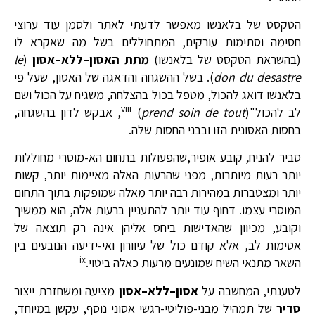
הטקסט של בלאנשו מאפשר לדעתי לאתר ולסמן עוד ערוצי
חסימה וסתימות עורקים, המתחוללים בשל מה שאקרא לו
(בהשראת הטקסט של בלאנשו)
מתת האסון
–
ללא
–
אסון
(
le
don du desastre
). בשל ההשגחה והדאגה של האסון, שעל פי
בלאנשו דואג להכול, מטפל בכול בהצלחה, משגיח על הכול ושם
viii
לב להכול"
prend soin de tout
(
), אבקש לדון בהשגחה,
בחסות האסונית הזו ובבני החסות שלה.
סביר להניח
,
קובע אופיר,שהפעולות בתחום הא-מוסרי מחוללות
יותר רעות מיותרות, מפני שהרעות האלה מאיימות יותר, קשות
יותר ומצטברות במהירות רבה יותר מאלה שמופקות בתוך התחום
המוסרי עצמו. דחוף עוד יותר להתעניין ברעות אלה, הוא ממשיך
וקובע, מכיוון שהאדישות ביחס אליהן אינה רק תוצאה של
אטימות לב, אלא קודם כול של עיוורון ואי-ידיעה הנובעים בין
ix
השאר מתנאי השיח שמונעים מרעות כאלה ביטוי.
לטענתי, המחשבה על
אסון
–
ללא
–
אסון
מציעה ומשחזרת ייצור
סדיר
של תמהיל מבני-פוליטי-רגשי אסוני נוסף, עקשן במיוחד,