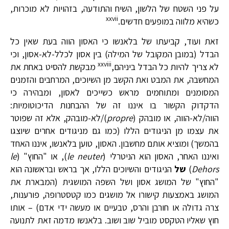
על פני השטח של הלשון, השיח והתודעה, בזהויות לא מוכרות,
xxvii
כשהיא מלווה במופעים חדשים.
זאת ועוד, קביעתו של בלאנשו כי האסון הווה בעת שאין כל
הבדל (במובן המקובל של המילה) בין אסון לכלל-לא-אסון, וכי
xxviii
לא צריך להיות כל הבדל ביניהם,
מבקשת להסיט באחת את
המחשבה, את המבט ואת הקשב מן השיוכים, המרחבים והזמנים
המסומנים ומתוחמים מראש כשייכים לאסון, ומבהירה כי
הדקדוק הקשור בו איננו זה של ההבחנות הדיכוטומיות:
הווה/לא-הווה, או מובהק (
propre
)/לא-מובהק, אלא זה שפוטר
את עצמו מן הניגודים הללו (כמו גם מניגודים אחרים שיוצגו
בהמשך) ומוציא אותם מחשבון. האסון, טוען בלאנשו, איננו האחד
ואיננו האחר, האסון הוא הניטרלי (
le neuter
), או "החוץ" (
le
Dehors
)
של
הניגודים והשיוכים הללו, אך בראש ובראשונה הוא
"החוץ" של המושג אסון ושל השפה המושגית (המבארת את
המושג באמצעות קישורו אל מושגים כמו קטסטרופה, פורענות,
צרה גדולה או חורבן והרס, טבעיים או מעשה ידי אדם) – אותו
חוץ שאליו הטקסט מוביל שוב ושוב. בלאנשו מדמה זאת לתנועה