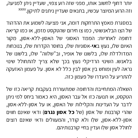
יותר דחוף לחשוב אותו, מפני שזה רוע צפוי, שעדיין ניתן למניעה,
xxxv
וזה הרוע המיוצר עכשיו, בתנאים שעדיין ניתנים לתיקון.
במסגרת מאמץ התרחקות דומה, אני מציעה לשמוע את ההדהוד
של הצו הבלאנשוטי, כמו צו חירום שהטקסט מזמן, או כמו קריאה
דחופה לאחריות: הממד האסוני של האסון-ללא-אסון, מקור
האיום שלו, נעוץ ב
אי
-אסוניות שלו, בחוסר הקדרות שלו, בנוכחות
המדולדלת שלו, בלשונו של אופיר, וב"שלווה" שלו, בלשונו של
בלאנשו. השינוי הרדיקלי נעוץ בכך שלא צריך להתחולל שינוי
נראה לעין ומוחש בין אסון לבין כלל לא אסון. על פעמון האזעקה
להתריע על היעדרו של פעמון כזה.
השאלה המתחייבת והדחופה שמתעוררת בעקבות קריאה כזו של
הטקסט, או תנועה כזו אל עבר האסון, היא כאמור ביחס למי ניתן
לדבר על העדינות והקלילות של האסון, או על אסון-ללא-אסון,
שהרי קורבנות של אסון (של
כל אסון נגרם
) ודאי שאינם חווים
אסון-ללא-אסון, שלֵו ולא קודר, והמעוולים ודאי שאינם רוצים
לחולל אסון שלֵו ועדין בחיי קורבנותיהם.