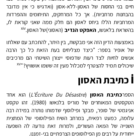
חיים בני החסות של האסון-ללא-אסון (ואדגיש כי אין מדובר
בהבחנות מרחביות). אך כל המרחקים, התיחומים וההפרדות
המרחביות הללו ביחס לאסון הם חלק ממה שאני קוראת לו,
xiv
בהשראת בלאנשו,
האפקט הנדיב
(האסוני)של האסון.
באמצעות הדיון הזה אני מבקשת, בין היתר, להתכתב עם שאלתו
של אופיר בספר: "כיצד מצליחים בעת הזאת כל כך הרבה
אנשים לחיות לצד רעות שדפוסי ייצורן השיטתי הם מרכיבים
xv
שיכולים תמיד להצטרף למכלול מעין זה ששמו אושוויץ?"
İ
כתיבת האסון
הספר
כתיבת האסון
(
L’Écriture Du Désastre
) הוא אחד
הטקסטים המאוחרים של מוריס בלנאשו (1980). זהו טקסט
אניגמטי של סופר, מבקר ופילוסוף שדמותו נותרה במידה רבה
עלומה, כמעט רפאית, במרחב השיח הפילוסופי של המחצית
השנייה של המאה העשרים, ולמרות זאת נודעה לה השפעה
ייחודית על רבים מן הפילוסופים הצרפתיים בני-זמננו.