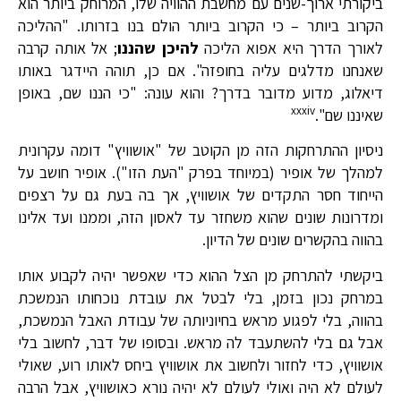
ביקורתי ארוך-שנים עם מחשבת ההוויה שלו, המרוחק ביותר הוא
הקרוב ביותר – כי הקרוב ביותר הולם בנו בזרותו. "ההליכה
לאורך הדרך היא אפוא הליכה
להיכן שהננו
; אל אותה קרבה
שאנחנו מדלגים עליה בחופזה".
אם כן, תוהה היידגר באותו
דיאלוג, מדוע מדובר בדרך? והוא עונה: "כי הננו שם, באופן
xxxiv
שאיננו שם".
ניסיון ההתרחקות הזה מן הקוטב של "אושוויץ" דומה עקרונית
למהלך של אופיר (במיוחד בפרק "העת הזו"). אופיר חושב על
הייחוד חסר התקדים של אושוויץ, אך בה בעת גם על רצפים
ומדרונות שונים שהוא משחזר עד לאסון הזה, וממנו ועד אלינו
בהווה בהקשרים שונים של הדיון.
ביקשתי להתרחק מן הצל ההוא כדי שאפשר יהיה לקבוע אותו
במרחק נכון בזמן, בלי לבטל את עובדת נוכחותו הנמשכת
בהווה, בלי לפגוע מראש בחיוניותה של עבודת האבל הנמשכת,
אבל גם בלי להשתעבד לה מראש. ובסופו של דבר, לחשוב בלי
אושוויץ, כדי לחזור ולחשוב את אושוויץ ביחס לאותו רוע, שאולי
לעולם לא היה ואולי לעולם לא יהיה נורא כאושוויץ, אבל הרבה