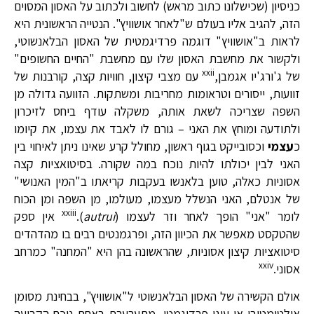
כניסיון (שכישלונו כתוב מראש) לחשוב ולכתוב על האסון המסוים
הזה, להגיב אליו בעולם ש"לאחר אושוויץ". הנטייה הראשונית היא
לראות ב"אושוויץ" דוגמה פרדיגמטית של האסון הבלאנשוטי,
ולקשור את מחשבת האסון שלו עם מחשבת "החיים החשופים"
xxii
של ג'ורג'יו אגמבן,
עם מצבי קיצון, חוויות קצה, קורבנות של
זוועות, ייסורים וטראומות מחריבות ומשתקות. הזוועה גדולה מן
השפה שצריכה לשאת אותה, משקלה עודף ביחס לזיכרון
ולתודעה ומוחץ את האני – גורם לו לאבד את עצמו, את קיומו
כ
עצמי
וכסובייקט בגוף ראשון, מחולל קרע שאינו ניתן לאיחוי בין
האני לבין יכולתו להיות נוכח במה שקורה. בסיטואציות קצה
אסוניות כאלה, טוען בלאנשו בעקבות קריאתו ב"המין האנושי"
של אנטלם, האני הנשלל מעצמו, מעולמו, מן השפה ומן הכוח
xxiii
לומר "אני" הופך לאחר וזר לעצמו (
autrui
).
אין ספק
שהטקסט מאפשר את הכיוון הזה, ופרגמנטים רבים בו מהדהדים
סיטואציות קיצון אסוניות, שהראשונה בהן היא "המחנה" כמרחב
xxiv
אסוני.
אולם הקשירה של האסון הבלאנשוטי ל"אושוויץ", בבחינת מסומן
אולטימטיבי או עוגן פרדיגמטי, מתערערת באחת נוכח הקביעה