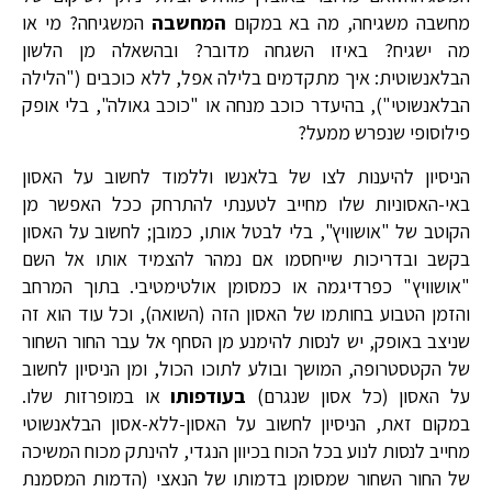
מחשבה משגיחה, מה בא במקום
המחשבה
המשגיחה? מי או
מה ישגיח? באיזו השגחה מדובר? ובהשאלה מן הלשון
הבלאנשוטית: איך מתקדמים בלילה אפל, ללא כוכבים ("הלילה
הבלאנשוטי"), בהיעדר כוכב מנחה או "כוכב גאולה", בלי אופק
פילוסופי שנפרש ממעל?
הניסיון להיענות לצו של בלאנשו וללמוד לחשוב על האסון
באי-האסוניות שלו מחייב לטענתי להתרחק ככל האפשר מן
הקוטב של "אושוויץ", בלי לבטל אותו, כמובן; לחשוב על האסון
בקשב ובדריכות שייחסמו אם נמהר להצמיד אותו אל השם
"אושוויץ" כפרדיגמה או כמסומן אולטימטיבי. בתוך המרחב
והזמן הטבוע בחותמו של האסון הזה (השואה), וכל עוד הוא זה
שניצב באופק, יש לנסות להימנע מן הסחף אל עבר החור השחור
של הקטסטרופה, המושך ובולע לתוכו הכול, ומן הניסיון לחשוב
על האסון (כל אסון שנגרם)
בעודפותו
או במופרזות שלו.
במקום זאת, הניסיון לחשוב על האסון-ללא-אסון הבלאנשוטי
מחייב לנסות לנוע בכל הכוח בכיוון הנגדי, להינתק מכוח המשיכה
של החור השחור שמסומן בדמותו של הנאצי (הדמות המסמנת