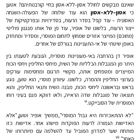
שאינם מבקשים לחולל אסון-ללא-אסון בחיי קורבנותיהם? אטען
כי
אסון
–
ללא
–
אסון
הוא עוד שלוחה של הפעולה-השגחה
האסונית – עוד קפל בסדר הרעות, בסדירויות ובפרקטיקות של
ייצור הרעות, בלשונו של אופיר, עוד פן של אותו מנגנון פוליטי
(מחוכם) המייצר אזורים שמחוץ לתחום המוסרי, ומסדיר ומתחזק
באופן שיטתי של אי-התעניינות בגורלם של אחרים.
אופיר דן בהרחבה באי-מעוניינות מוסרית, הנובעת לטענתו בין
היתר מן המגבלות הכלליות של השיח, מיחסי החליפין ויחסי הכוח
המייצרים ומטפחים אותה, מקשיי תרגום ומחסימות עורקים
בערוצי החליפין וההמרה, כלשונו. עיוורון מוסרי, הוא טוען, נוגע
בראש ובראשונה ליחסי הכוח, מבנה השיח ותנאי החליפין, והוא
תוצאה של מוגבלות שדה הראייה, ולאו דווקא פגם בעיני רוחו
vi
המוסרית של הסובייקט.
"לא ההתאכזרות היא גבול המוסרי",ממשיך אופיר וטוען,"אלא
האדישות הגמורה לרעות הפוקדות מישהו אחר. אדישות כזו
פותחת שער למדרון המוביל עד להשלמה עם מיותרותו של
vii
האחר".