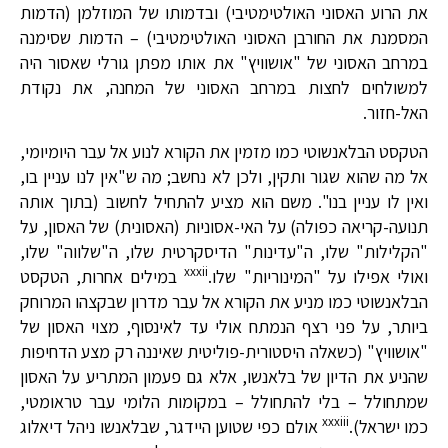
את הרוע האסוני האולטימטיבי) ובדמותו של המוזלמן (הדמות
המסמנת את החורבן האסוני האולטימטיבי) – הדמות שסימנה
במרחב האסוני של "אושוויץ" את אותו מפתן גורלי שאסור היה
למשולחים לחצות במרחב האסוני של המחנה, את נקודת
האל-חזור.
הטקסט הבלאנשוטי כמו מזמין את הקורא לנוע אל עבר היומיומי,
אל מה שהוא שגור ותקין, ולכן לא נחשב; מה ש"אין לנו עניין בו,
ואין לו עניין בנו". משם הוא מציע להתחיל לחשוב (בתוך אותה
תנועה-קריאה כפולה) על האי-אסוניות (האסונית) של האסון, על
"הקלילות" שלו, ה"עדינות" הדיסקרטית שלו, ה"שלווה" שלו,
xxxii
ואולי אפילו על "המינוריות" שלו.
במילים אחרות, הטקסט
הבלאנשוטי כמו מניע את הקורא אל עבר מדרון שבקצהו המרוחק
ביותר, על פני רצף הנמתח אולי עד לאינסוף, מצוי האסון של
"אושוויץ" (כשאלה היסטורית-פוליטית שאיננה רק מצע הדחיפות
שהניע את הדיון של בלאנשו, אלא גם פעמון המתריע על האסון
שמתחולל – בלי להתחולל – במקומות הלומי עבר טראומטי,
xxxiii
כמו ישראל).
אולם כפי שטוען היידגר, שבלאנשו ניהל דיאלוג