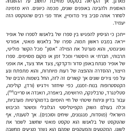
מארגן. אך הקריאה בטקסט מחייבת לחשוב על ההשגחה
האסונית ולהבינה באופנים שונים, מכמה כיוונים. היא מזמינה
לסחרר אותה סביב ציר מדומיין, אחד מני רבים שהטקסט הזה
יעמיד.
ייתכן כי הניסיון להפגיש בין ספרו של בלאנשו לספרו של אופיר
ייראה במבט ראשון תמוה. ספרו של בלאנשו פואטי, אפורטי
ואניגמטי, והוא מערטל את המילה "אסון" מכל הקשר פוליטי,
תרבותי, חברתי או היסטורי ומכל זמן או מקום מסוימים. ספרו
של אופיר מנתח באופן סדור ודקדקני, צעד אחר צעד, את אופני
הייצור, ההסדרה וההפצה של רעות מיותרות, והוא מתפתח ונע
על פני צירים שונים אך קשורים זה לזה, החל בשמות הרבים של
הקטסטרופות בנות-זמננו, כפי שיחזור וידגיש (ורדן, קולימה,
xvi
סטלינגרד, טרבלינקה, הירושימה, ביאפרה, רואנדה או סרייבו
),
עבור בדיון וניתוח שיטתי של חיי היומיום בדמוקרטיות מערביות,
וכלה בעולם השוק הקפיטליסטי הגלובלי ומשטר הכיבוש
הישראלי (מוסדות, מנגנונים, שיחים וסוכנים). אך לטענתי, אף
שהטקסט של בלאנשו הוא טקסט פואטי שחשוב לשמר את
לשונו, המקטעים והמעקפים שמהם הוא נשזר מציעים מחשבה