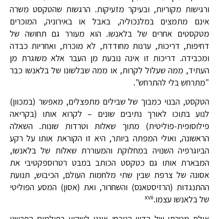
ורגישות מקוריות, ובעיקר מזעיקות. הרגשות שהטקסט משרה
אינם מתמצים במלנכוליה, באבל או באירוניה, המוכרים
מטקסטים אחרים של בלאנשו. הוא מעורר גם תחושה של
דחיפות, דריכות, ערנות מחודדת, לא מוכרת, ואחריות כבדה
ומכבידה. דריכות זו אינה נובעת מן העבר אלא משוגרת מן
העתיד, ממה שעלול לקרות, או ממה שבלשונו של בלאנשו כבר
"מתרחש בלי להתרחש".
הטקסט, הבנוי כמבוך של שבילים מתפצלים, מאפשר (במכוון)
לנוע בתוכו לאורך נתיבים שונים – לקרוא אותו (בקריאה
פילוסופית-פוליטית) מתוך שאלות וטרדות שונות. השאלה
הראשונה, ואולי המפתה ביותר, היא זו הקוראת אותו על רקע
הביוגרפיה השנויה במחלוקת והמעוררת שאלות של בלאנשו,
המבארת אותו גם כטקסט הכותב במבט רטרוספקטיבי את
אסונה של צרפת שבין שתי מלחמות העולם, הכיבוש, תנועת
ההתנגדות (הרזיסטאנס) והשחרור, ואת (אסון) המסע הפוליטי
xvii
של בלאנשו עצמו.
אולם מטרתו של הדיון הנוכחי איננו לשקוע בפולמוס הפרשני