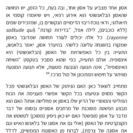
אסון אחד מצביע על אסון אחר, ובה בעת, כל הזמן, יש תחושה
שהאסון הבלאנשוטי הוא אירוע רפאי, ויש שיאמרו קוסמי או
תיאולוגי, ודאי נוכח ריבוי הדימויים הנקשרים בו, שמזכירים שמים
(ללא כוכבים), לילה אפל, "בדידות קורנת" (
solitude qui
rayonne
). כל אלה יכולים לעורר תחושה שמדובר באסון
שמקורו בהשגחה עליונה כלשהי. בהיעדר אסון, יאמר בלאנשו,
התעייה בין כל האפשרויות של האסון (הבלאנשוטי) היא
אינסופית. אולם התעייה, כפי שהוא מסביר בטקסט "השיחה
האינסופית", אינה תנועה הנובעת מטעות, אלא תנועה המונעת
xx
מוויתור על חיפוש המתכונן אל מול מרכז.
מתחייב לשאול כאן: האם הניתוק של האסון הבלאנשוטי מכל
הקשר מסוים ונטיעתו בכל הקשר אפשרי מעצימה את הכוח
הפוליטי והמוסרי של הדיון שלו באסון או מחלישה אותו? האם הוא
מבצע הפשטה מסוכנת של מרחבים אסוניים ובסופו של דבר
מדבר על אסון מופשט? האם יש כאן ניסיון (מסוכן) לטשטש את
הקונקרטיות של האסון (אולי גם את אסונו של בלאנשו האיש וגם
את אסונה של צרפת), לברוח מן האסונות הממשיים, לדלל