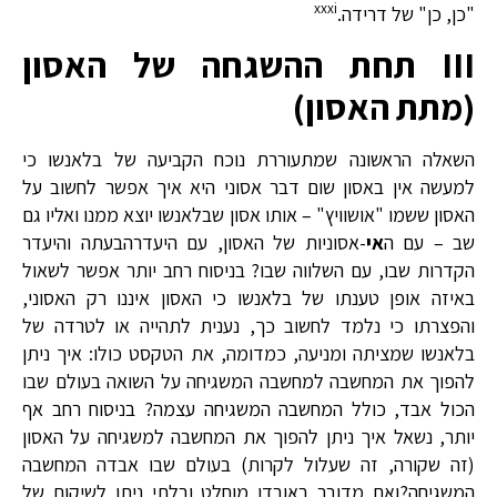
xxxi
"כן, כן" של דרידה.
III
תחת ההשגחה של האסון
(
מתת האסון
)
השאלה הראשונה שמתעוררת נוכח הקביעה של בלאנשו כי
למעשה אין באסון שום דבר אסוני היא איך אפשר לחשוב על
האסון ששמו "אושוויץ" – אותו אסון שבלאנשו יוצא ממנו ואליו גם
שב – עם ה
אי
-אסוניות של האסון, עם היעדרהבעתה והיעדר
הקדרות שבו, עם השלווה שבו? בניסוח רחב יותר אפשר לשאול
באיזה אופן טענתו של בלאנשו כי האסון איננו רק האסוני,
והפצרתו כי נלמד לחשוב כך, נענית לתהייה או לטרדה של
בלאנשו שמציתה ומניעה, כמדומה, את הטקסט כולו: איך ניתן
להפוך את המחשבה למחשבה המשגיחה על השואה בעולם שבו
הכול אבד, כולל המחשבה המשגיחה עצמה? בניסוח רחב אף
יותר, נשאל איך ניתן להפוך את המחשבה למשגיחה על האסון
(זה שקורה, זה שעלול לקרות) בעולם שבו אבדה המחשבה
המשגיחה?ואם מדובר באובדן מוחלט ובלתי ניתן לשיקום של