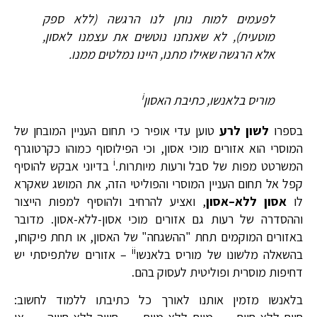
לפעמים למות נותן לנו הרגשה (ללא ספק
מוטעית), לא שאנחנו נוטשים את עצמנו לאסון,
אלא הרגשה שאילו מתנו, היינו נמלטים ממנו.
i
מוריס בלאנשו
,
כתיבת האסון
בספרו
לשון לרע
טוען עדי אופיר כי תחום העניין המובחן של
המוסרי הוא אזורים מוכי אסון, וכי הפילוסוף כמוהו כקרטוגרף
i
המשרטט מפות של סבל ורעות מיותרות.
בדיוני אבקש להוסיף
קפל אל תחום העניין המוסרי והפוליטי הזה, את המושג שאקרא
לו
אסון ללא
–
אסון
, ואציע להרחיב ולהוסיף למפות הייצור
וההסדרה של רעות גם אזורים מוכי אסון-ללא-אסון. מדובר
באזורים המוקמים תחת "ההשגחה" של האסון, או תחת פיקוחו,
ii
בהשאלה מלשונו של מוריס בלאנשו
– אזורים שלתפיסתי יש
דחיפות מוסרית ופוליטית לעסוק בהם.
בלאנשו מזמין אותנו לאורך כל כתיבתו ללמוד לחשוב: