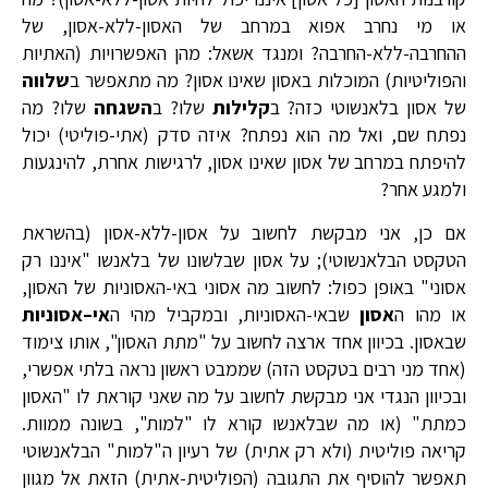
או מי נחרב אפוא במרחב של האסון-ללא-אסון, של
ההחרבה-ללא-החרבה? ומנגד אשאל: מהן האפשרויות (האתיות
והפוליטיות) המוכלות באסון שאינו אסון? מה מתאפשר ב
שלווה
של אסון בלאנשוטי כזה? ב
קלילות
שלו? ב
השגחה
שלו? מה
נפתח שם, ואל מה הוא נפתח? איזה סדק (אתי-פוליטי) יכול
להיפתח במרחב של אסון שאינו אסון, לרגישות אחרת, להינגעות
ולמגע אחר?
אם כן, אני מבקשת לחשוב על אסון-ללא-אסון (בהשראת
הטקסט הבלאנשוטי); על אסון שבלשונו של בלאנשו "איננו רק
אסוני" באופן כפול: לחשוב מה אסוני באי-האסוניות של האסון,
או מהו ה
אסון
שבאי-האסוניות, ובמקביל מהי ה
אי
–
אסוניות
שבאסון. בכיוון אחד ארצה לחשוב על "מתת האסון", אותו צימוד
(אחד מני רבים בטקסט הזה) שממבט ראשון נראה בלתי אפשרי,
ובכיוון הנגדי אני מבקשת לחשוב על מה שאני קוראת לו "האסון
כמתת" (או מה שבלאנשו קורא לו "למות", בשונה ממוות.
קריאה פוליטית (ולא רק אתית) של רעיון ה"למות" הבלאנשוטי
תאפשר להוסיף את התגובה (הפוליטית-אתית) הזאת אל מגוון