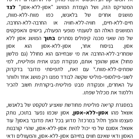
המטריקס הזה, ושל העֲמדת המושג "אסון-ללא-אסון"
לצד
מושגים אחרים של בלאנשו, כמו מוות-ללא-מוות,
חיים-ללא-חיים, חוויה-ללא-חוויה או החרבה-ללא-החרבה.
המושגים האלה הם לטענתי מופעי הפעולה, ביטוים והאפקטים
של מה שאני מכנה קיפולים נסתרים
בתוך
המושג אסון ללא
אסון. בניסוח אחר, אסון-ללא-אסון הוא אסון
שמחריב-ללא-החרבה את מי שבחייהם הוא מחולל (גם מלשון
מחול) אסון שהופך אותם, מנקודת מבט אתית ופוליטית, למי
v
שמתים-ללא-מוות.
עם זאת, לתפיסתי מדובר בדקדוק
לשוני-פילוסופי-פוליטי שקשה לבודד ממנו רק מושג אחד ולוותר
על האחרים, ומנקודת מבט פוליטית-ביקורתית חשוב להכיר
וללמוד את מכלול שפתו.
במסגרת קריאה פוליטית מחודשת שאציע לטקסט של בלאנשו,
אשאל מהו
אסון
–
ללא
–
אסון
, אסון שכמו נפער בתוכו, נותק
מעצמו והפך חלול במרכזו? מדוע בכל זאת מדובר באסון? עוד
אשאל: אסונם של מי יכול להיות אסון-ללא-אסון, שהרי קורבנות
האסון ודאי שאינם חווים בחייהם אסון-ללא-אסון, והמעַוולים ודאי