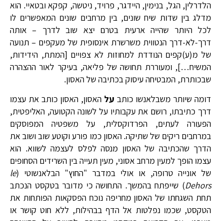
הלדרלין, הגל, בנימין, היידגר, פרויד, ניטשה, קפקא ובטאיי. הוא
מדלג בין שדות שיח שונים, בין מרחבים שונים המאפשרים לו
לכל היותר שהייה ארעית בטרם יצא שוב לדרך – אותה
דרך-לא-דרך הנטווית משרשרת אינסופית של מעקפים – תנועה
של מ(ע)קפים הנודדת למחוזות לא צפויים [המתת, הידידות,
המשיח…], ומעוררת תחושה של פליאה, בעיקר לאור ההצהרה
שבכותרת, המבטיחה עיסוק בכתיבה של האסון.
דומה שיותר משבלאנשו כותב
על
האסון, האסון כותב את עצמו
דרך כתיבתו, רושם את עקבותיו על לשונה הקטועה, האליפטית,
הפעורה לעתים, הפרדוקסלית, על משפטיה המפוסקים
במרחבים ריקים של שתיקה. האסון כמו פורע וקוטע שוב ושוב את
הדרך שהכתיבה של האסון מנסה לפלס לעצמה לשווא. הוא
עצמו הופך למעין מרחב אסוני, מעין תעייה בין השרידים הסחופים
של אונייה טרופה, או אולי במדבר "החוץ" הבלאנשוטי (
le
Dehors
) שייפתח בהמשך. התחושה כי מדובר בטקסט הנכתב
תחת השגחתו של האסון מחריפה נוכח הפסקאות הפותחות את
הטקסט, שכמו נפלטות אל הדף בבהילות, ללא חוט קושר או