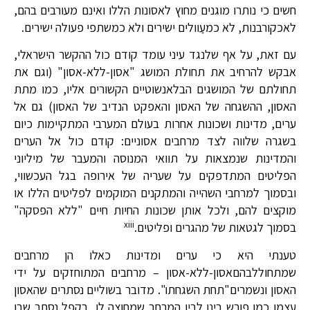
חשים כי נותרו מוגנים מחוץ לאסונות הללו ואינם מעורבים בהם,
לאכקורבנות, לא כמעַוולים ישירים ולא כמשתפי פעולה ישירים.
עם זאת, על אף שלנגד עיני עומד קודם כול ההקשר הישראלי,
אבקש להרחיב את תחולת המושג "אסון-ללא-אסון" (וגם את
תחולתם של המושגים הבלאנשוטיים הקשורים אליו, כמו מתת
האסון, ההשגחה של האסון והאפקט הנדיב של האסון) גם אל
ערים, מדינות ושכונות אחרות בעולם המערבי המתקיימות כיום
בשגרה שלווה לצד מרחבים אסוניים: קודם כול אל הערים
והמדינות שנמצאות על תוואי המנוסה והמעבר של מיליוני
הפליטים המתדפקים על שעריה של אירופה בגל העכשווי,
ובסמוך למרחבי השהייה והמתקנים המוקמים לפליטים הללו או
מוקצים להם, ולכל אותן שכונות החיות חיים "ללא הפסקה"
xiii
בסמוך לגטאות של מהגרים ופליטים.
טענתי היא כי ערים ומדינות כאלו הן מרחבים
שמתחוללבהםאסון-ללא-אסון – מרחבים המתוחזקים על ידי
האסון ונשמרים"תחת השגחתו". מדובר בשוליים נסתרים שהאסון
עצמו כמו פורש בינו לבין המרחב שמחוצה לו, בקפל נסתר שבו