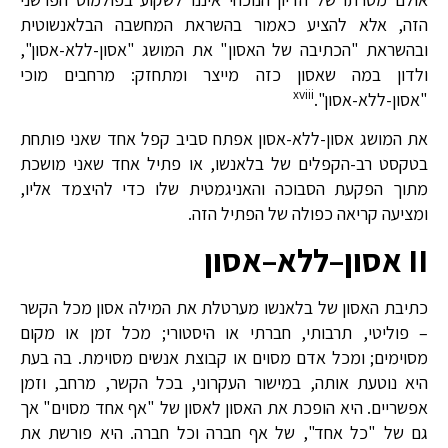
הזה, אלא להציע כאמור בהשראת המחשבה הבלאנשוטית
ובהשראת "הכתיבה של האסון" את המושג "אסון-ללא-אסון",
ולדון במה שאסון כזה מייצר ומתחזק: מרחבים מוכי
xviii
"אסון-ללא-אסון".
את המושג אסון-ללא-אסון אפתח סביב קפל אחד שאני פותחת
בטקסט רב-הקפלים של בלאנשו, או פתיל אחד שאני מושכת
מתוך הפקעת הסבוכה והאניגמטית שלו כדי להיצמד אליו,
ומציעה קריאה כפולה של הפתיל הזה.
II
אסון
–
ללא
–
אסון
כתיבת האסון של בלאנשו מערטלת את המילה אסון מכל הקשר
– פוליטי, תרבותי, חברתי או היסטורי; מכל זמן או מקום
מסוימים; ומכל אדם מסוים או קבוצת אנשים מסוימת. בה בעת
היא נוטעת אותה, במישור העקרוני, בכל הקשר, מרחב, וזמן
אפשריים. היא הופכת את האסון לאסון של "אף אחד מסוים" אך
גם של "כל אחד", של אף חברה וכל חברה. היא פורשת את