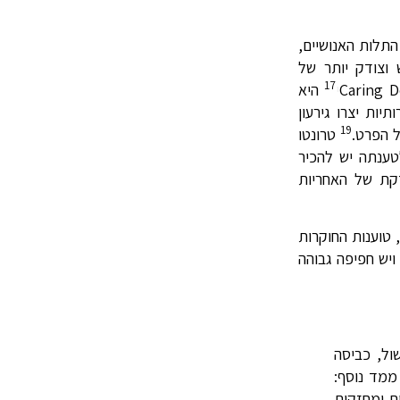
י רחב. היא מציגה את יחסי התלות האנושיים,
 וצודק יותר של
17
י
היא
יות יצרו גירעון
19
ל הפרט.
טרונטו
טענתה יש להכיר
דקת של האחריות
 טוענות החוקרות
ויש חפיפה גבוהה
ול, כביסה
ממד נוסף:
ות ומחזקות