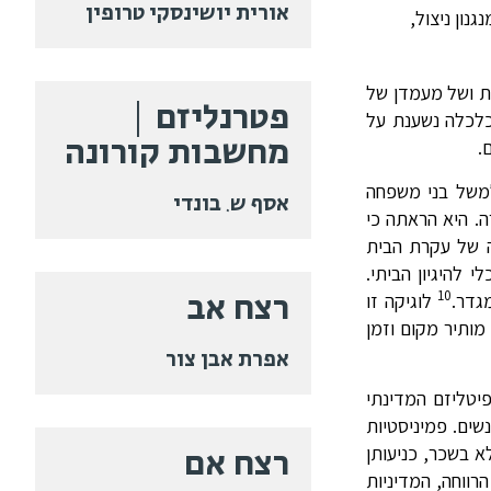
אורית יושינסקי טרופין
נון ניצול,
טית ושל מעמדן של
פטרנליזם |
כלכלה נשענת על
מחשבות קורונה
.
למשל בני משפחה
אסף ש. בונדי
. היא הראתה כי
ה של עקרת הבית
 להיגיון הביתי.
רצח אב
10
גדר.
לוגיקה זו
מותיר מקום וזמן
אפרת אבן צור
זיהה את ליבת הקפיטליזם המדינתי
שים. פמיניסטיות
רצח אם
 בשכר, כניעותן
רווחה, המדיניות