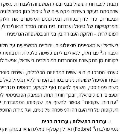
שהתפתח בעיקר בשיחים מקצועיים של טיפול כגון פסיכולוגיה 
הציבורית, כדי לדון בכוחות ובמנגנונים המשמרים את חל
והפרקטיקות של טיפול ועבודות בית תחת הסדר הנאוליברלי, 
הפופולרית – חלוקת העבודה בין בני זוג במשפחה הגרעינית.
לישראל יש מאפיינים סוציולוגיים ייחודיים המשפיעים על חלו
3
העבודה.
עם זאת, לנאוליברליזם כשיטה כלכלית ותרבותית י
לקוחות מן התקשורת ומהתרבות הפופולרית בישראל, אפשר לראו
טענתי המרכזית היא ששיח המדיניות הכלכלית, ושיחים פופול
הבית והטיפול שעושות נשים במרחב הפרטי ללא תגמול כאל בע
כשיח פמיניסטי, השואף לפענח ואף לקעקע דפוסים מגדריים
ומעצים דפוסים אלה, ובכך חותר תחת המאבק הפמיניסטי לפ
"עבודות שקופות" אפשר לחשוף את שקיפותו הממוגדרת ש
השקופות על חיי העבודה והמשפחה של נשים, ועל מידת החופש 
עבודה בתשלום / עבודה בבית
4
ננסי פולברה
(Folbre) וארלין קפלן-דניאלס הראו במחק