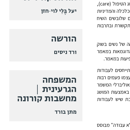
זמנית לעבודות הטיפול בבני ובנות המשפחה ולעבודות משק הבית, אציג בקצרה בפתח המאמר את הדיון התיאורטי הפמיניסטי במושג הטיפול (care),
יעל בֶּלִי לוי-חזן
כלכלה והמדיניות
ם שלובשים השיח
תקשורת ובתרבות
הורשה
הה של נשים בשוק
ורד ניסים
הדוגמאות במאמר
פיעות במאמר.
ייחסים לעבודות
המשפחה
צמו פעמים רבות
אוליברלי המשמר
הגרעינית |
 באמצעות המושג
מחשבות קורונה
ת שיש לעבודות
מתן בורד
"לא עבודה" מבוסס