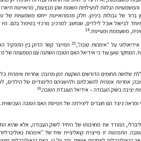
 והמשמעויות הנלוות לפעילויות השונות שהן מבצעות, מרואיינות תיארו
רור של גבולות ביניהן. חלק מהמרואיינות ייחסו משמעויות של טיפ
חד לבישול אוכל לילדים, שנחשב למרכיב מרכזי בטיפול בהם. היו 
24
ינית, משעממת ומעייפת.
25
דיאולוגי על "אימהוּת טובה",
המייצר קשר הדוק בין התפקיד האי
ת. המחקר טוען עוד כי אידיאל האם הטובה השתנה עם הטמעתה של מדי
ללת שלושה תחומים הדורשים השקעת זמן מרובה: אחריות אימהית כלל
ובה; אחריות אמהית להשכלתם ולהישגיהם הלימודיים של הילדים, למ
26
ת יציבה בשוק העבודה – אידיאל העובדת הטובה.
י ומראה כיצד הם חוברים ליצירתה של תפיסת האם הטובה העכשווית.
וליברלי, המודד את מחויבותו של היחיד לשוק העבודה, אלא שהיא הת
בה. התמזגות זו מייצרת קואליציית שיח של "אימהוֹת נאוליברליוֹת
ה הנאוליברלית לאחריות אישית. יתר על כן, האם הנאוליברלית מייצר