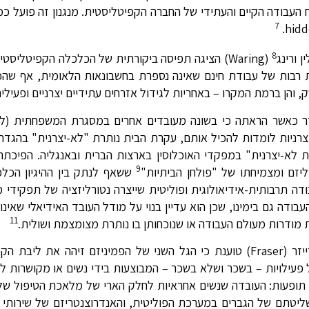
עבודה הקיים והעתידי של החברה הקפיטליסטית. מנגנון זה פועל כמנג
7
י
8
 ורינג
(Waring) הציגה תפיסה ביקורתית של הכלכלה הקפיטליס
 רבות של עבודת חינם שאינה נספרת בחשבונאות הלאומית, אף שה
והן ברמת המקרו – באחריות לגידול אזרחים עתידיים יצרניים ופעילים
מגדר כאשר הראתה כי בשונה מעובדים אחרים במסגרת המשפחתית (
רניות לומדות להכיל אותם, עקרת הבית נותרת "לא-יצרנית" בהגדרה
א-יצרנית" במפקדי האוכלוסין בארצות הברית ובאנגליה. הפיכת
9
יזם ומצמיחתו של "פולחן הביתיות"
ששאף לנתק בין ההיגיון הכלכלי
ה תרבותית-אידיאולוגית ופוליטית שייצרה נטורליזציה של תפקידי מ
ודה גם בימינו, שכן הוא עדיין בנוי על מודל העובד האידיאלי שאינו 
11
ת מודרות מעולם העבודה או שנוכחותן בו נותרת מצומצמת ושולית.
במבט רחב על סוגיה זו, התיאורטיקנית הפמיניסטית ננסי פרייזר (Fraser) טוענת כי הגל השני של הפמיניזם 
עילויות – בשכר ושלא בשכר – המבוצעות בידי נשים או מקושרות לנ
 תופעות: העובדה שנשים אחראיות לחלק הארי של מלאכת הטיפול שלא
 שליטתם של הגברים במערכת הפוליטית, והאנדרוצנטריזם של שירותי ה