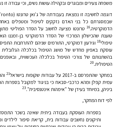
משפחה צעירים ומבוגרים ובקהילה עושות נשים, וכי עבודה זו נ
שבמסגרתם כל בני האדם נזקקים לטיפול ומטפלים באחרים, 
16
הדמוקרטיה.
טרונטו מציעה לחשוב על הסדר הפוליטי מתוך תפיסה 
טוענת שהכישלון המרכזי של הסדר הדמוקרטי בן-זמננו הוא ב
18
טיפולי
וגירעון דמוקרטי, התורמים שניהם להתרחבות התפיסה 
עוסקת באפיון מחדש של מושג הטיפול בכלכלה הגלובלית וב
בהשתנותם של צורכי הטיפול בכלכלה העכשווית, ובאופנים
20
הטיפולית.
21
במחקר שהתפרסם ב-2017 על עבודות שקופות בישראל
והת
עמית קפלן ומהא כרכבי-סבאח כי בניגוד למקובל בספרות ה
23
ביניהן, במיוחד בעידן של "אימהות אינטנסיבית".
לפי דוח המחקר,
בספרות העוסקת בעבודה ביתית שאינה בשכר התמסדה הה
ותיקונים נחשבים עבודות בית, קריאת סיפור לילדים 
עבודות הבית הן עבודות שגרתיות החוזרות על עצמן ונח