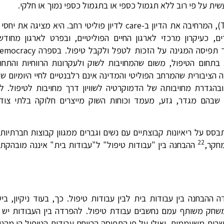
עשית על פי רוב ללא תגמול כספי או בתגמול כספי נמוך או חלקי.
דוגמה לחשיבה זו נמצאת בעבודתה של ג'ואן טרונטו (Tronto), המרחיבה את הדיון ב-care לדיון פוליט
כעיקרון מרכזי לארגון החיים הפוליטיים, ובפרט לארגון מחודש
המגינה על הזכות לטפל ולקבל טיפול. בספרה Caring Democracy
תחום הטיפול, משום שהמחויבות לשוק ולעקרונות הרווחיות והתחרות
הציבורית שהמרחב הפוליטי והמדינה אינם רלבנטיים לחיי היומיום ש
הגדרת מחויבותה של הדמוקרטיה לשוויון דרך מחויבות לטיפול. ל
 שבהם מגדר, גזע, מעמד וכוחות השוק מייצרים חלוקה בלתי צו
בסס על ריאיונות קבוצתיים עם נשים וגברים ממגוון קבוצות חברתיות,
22
מחקר,
ההבחנה בין "עבודות טיפול" ל"עבודות בית" איננה מובהקת 
בחנה בין עבודות בית לבין עבודות טיפול. כך, בעוד ניקיון, ביש
ומשחק משותף עמם נחשבים עבודת טיפול. להפרדה בין העבודות יש 
שבות משעממות, ואילו על פי התפיסה הרווחת עבודות הטיפול הן מהנ