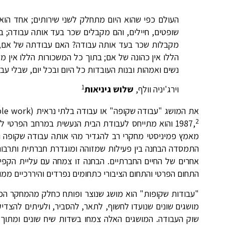
העולם כפי שהוא היום מתחלק לשני שירותים; אחד הוא 
שופטים, חיילים, והם מקבלים שכר בעד אותה עבודה; בע
מקבלות שכר בעד אותה עבודה? האם עבודתה של אם, ש
הללו אין כהונה של אם; בתוך כל המשכורות הללו אין 
נשים ואמהות ובנות העובדות כל היום ובכל יום, שבלי עבו
1
וירג'יניה וולף,
שלוש גיניאות
2
1987,
והוא מתייחס לעבודת הבית הנעשית במרחב הפרטי ללא
מאמץ פמיניסטי מחקרי רב להגדיר מהי אותה עבודה שקופה וב
התמסדה הבחנה בין פעילות שמזוהה ומוגדרת חברתית ותרבותית
אחרים של החיים החברתיים. הבחנה זו צמחה עם עליית הקפ
התחום הפרטי והתחום הציבורי כתחומים נפרדים והיררכיים ממ
"עבודות שקופות" הוא מושג שנוצר ופותח כחלק מהמחקר הפמי
מושגים שונים שנועדו לחשוף, לתאר, להסביר, ולעיתים להצד
שוק העבודה. המושגים האלה צמחו בשדות שיח שונים ומתוך גי