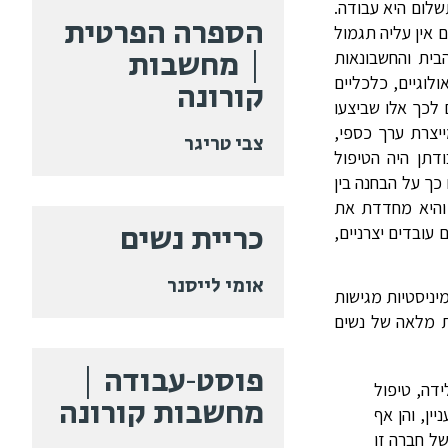
לום היא עבודה.
הספרה הפרטית
 אין עליה תגמול
| מחשבות
בית והחשבונאות
וגיים, כלכליים
קורונה
לכך אלו שביצעו
יצרת ערך כספי,
צבי טריגר
דתן היה הטיפול
כך על הבחנה בין
 והיא מחדדת את
כריית נשים
עובדים יצרניים,
אומי לייסנר
יניסטיות מגישות
 מלאה של נשים
פוסט-עבודה |
ידה, טיפול
מחשבות קורונה
יצרניות לכל דבר ועניין, והן אף
של חברה זו