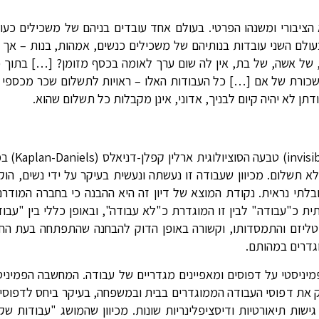
הציבורי ומשנהו הפרטי. בעולם אחד עובדים בניהם של משכילים כעוב
ולם השני עובדות בנותיהם של משכילים כנשים, אמהות, בנות – אך כ
ל אשה, של בת, אין לה שום ערך לאומה בכסף מזומן? […] בתוך כ
משכורת של אם […] כל העבודות האלו – ראויות לתשלום שכר מכספי 
דתן לא יהיה קיום לבניך, אדוני, אינן מקבלות כל תשלום שהוא.
את המושג "עבודה שקופ
 תשלום. מכיוון שעבודה זו נעשתה ונעשית בעיקר על ידי נשים, הו
לתי נראית. נקודת המוצא של דיון זה היא ההבנה כי בחברה המודרנ
 כ"עבודה" לבין זו המוגדרת כ"לא עבודה", ובאופן כללי בין "עבוד
יטליזם והתמסדותו, וקשורה באופן הדוק להבחנה שהתפתחה בעת ה
וגדרים במהותם.
ניסטי על דפוסים ומאפיינים מגדריים של עבודה. המחשבה הפמיניסט
יק את דפוסי העבודה הממוגדרים בבית ובמשפחה, בעיקר ביחס לדפוס
שות תיאורטיות ודיסציפלינריות שונות. מכיוון שהמושג "עבודות שק