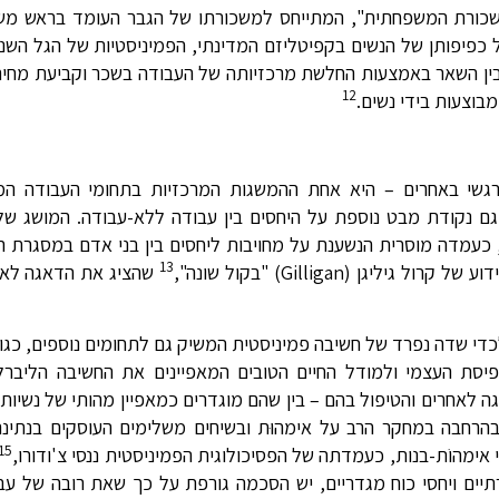
משכורת המשפחתית", המתייחס למשכורתו של הגבר העומד בראש מש
פיפותן של הנשים בקפיטליזם המדינתי, הפמיניסטיות של הגל השני 
ין השאר באמצעות החלשת מרכזיותה של העבודה בשכר וקביעת מחיר ל
12
בוצעות בידי נשים.
לול הטיפול הפיזי והרגשי באחרים – היא אחת ההמשגות המרכזיות בתחומי העבוד
פול, והמושג המשלים "אתיקת הטיפול" (Ethics of Care), כעמדה מוסרית הנשענת על מחויבות ליחסים בין בני א
13
ן (Gilligan) "בקול שונה",
שהציג את הדאגה לאח
די שדה נפרד של חשיבה פמיניסטית המשיק גם לתחומים נוספים, כגון 
סת העצמי ולמודל החיים הטובים המאפיינים את החשיבה הליברלי
לאחרים והטיפול בהם – בין שהם מוגדרים כמאפיין מהותי של נשיות, 
בהרחבה במחקר הרב על אימהוּת ובשיחים משלימים העוסקים בנתינה
15
אימהוֹת-בנות, כעמדתה של הפסיכולוגית הפמיניסטית ננסי צ'ודורו,
ים ויחסי כוח מגדריים, יש הסכמה גורפת על כך שאת רובה של עבו