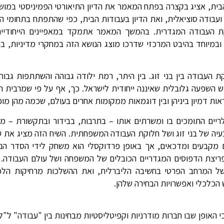
ועבודה סוציאלית, ואת הדיון בעבודות הבית, כפי שהתפתח בתחומי ה
וקת העבודה המגדרית. בהמשך המאמר אתמקד במאפיינים הייחודיי
ובמיוחד בהיבט המרכזי שדרכו מוצג הנושא הזה במחקרי מדיניות, ב
קת העבודה בין בני זוג. בין היתר, רמת ילודה גבוהה והשתתפות גבו
ש השפעה גלובלית שאיננה ייחודית לישראל. כך, אף על פי שמרבית 
ת דמיון ביניהן ובין דוגמאות ממקומות אחרים בעולם, שכמה מהן מו
ריים התומכים בו ומשרתים אותו – בתרבות, בבידור ובתקשורת – מת
יה של בני זוג ושל חלוקת העבודה המשפחתית. השיח הזה מציג את ע
 מקבעים ומדכאים, אך באופן פרדוקסלי הוא משחק לידי הסדר הנ
ריצת הדפוסים המגדריים הכובלים של המשפחה ושל עולם העבודה.
ל המרחב הפרטי בחשיבה הליברלית, ואת ההשלכות מרחיקות הלכ
הכלכלי ואפשרויות הבחירה שלהן.
ריהן כי האופן שבו חברות מודרניות וקפיטליסטיות מבחינות בין "עבודה" ל