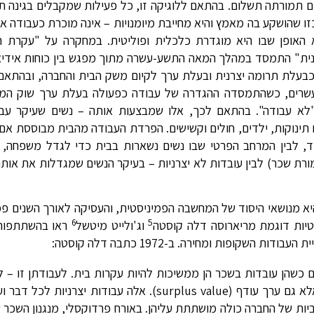
 תמורתה תשלום. בהתאם ללוגיקה זו, כל פעילות שמקבלים בגינה תש
ו שהושקע בה מאמץ והיא מחייבת מיומנויות – אינה מוכרת כעבודה אם
 האופן שבו היא מוגדרת כלכלית ופוליטית. במחקרה על "עקרת ה
נית" התמסד במהלך המאה התשע-עשרה מתוך מפגש בין כוחות אידיאול
בעלת תרומה יצרנית ובעלת ערך לקיום משק הבית והחברה, ובהתאם 
עשרים, כשהתמסדה ההגדרה של עבודה כפעולה בעלת ערך שוק המי
"לא עבודה". בהתאם לכך, אלו שמבצעות אותה – נשים שעיקר עבו
 תינוקות, ילדים, חולים וקשישים. הפרדת העבודה מהבית מבוססת אם 
בוד, לבין המרחב הפרטי שבו נשים נשארות בבית כדי לגדל משפחה,
מורת שכר) לבין עובדות לא יצרניות – בעיקר הנשים שמגדלות את אותם 
א מנושאי היסוד של המחשבה הפמיניסטית, והעסיקה לאורך השנים פמ
6
5
יסטיות דוגמת מריארוסה דלה קוסטה
וג'ולייט מיטשל
ראו בהשתתפות
קופות ומחירה. ב-1972 כתבה דלה קוסטה:
 כשהן עובדות בשכר הן ממשיכות להיות עקרות בית. לעבודתן זו – ל
וחינוך הילדים – יש לא רק ערך שימושי (use value), אלא גם ערך עודף (surplus value). אלה עבודות 
ביות של החברה כולה מושתתת עליהן. באורח פרדוקסלי, מנגנון השכר 