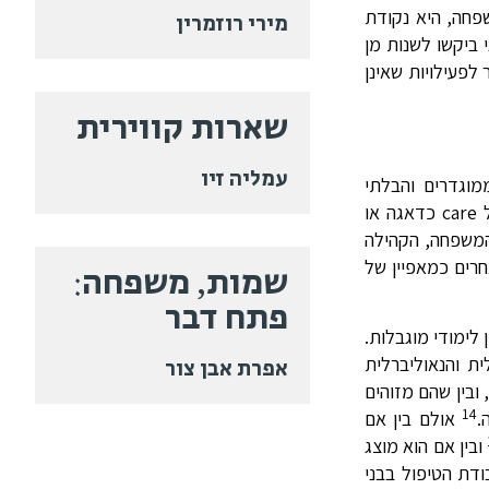
פחה, היא נקודת
מירי רוזמרין
ביקשו לשנות מן
פעילויות שאינן
שארות קווירית
עמליה זיו
ה הממוגדרים והבלתי
מתוגמלים המהווים חלק גדול מהעבודות השקופות, אך היא גם נקודת מבט נוספת על היחסים בין עבודה ללא-עבודה. המושג של care כדאגה או
דם במסגרת המשפחה, הקהילה
רים כמאפיין של
שמות, משפחה:
פתח דבר
לימודי מוגבלות.
ת והנאוליברלית
אפרת אבן צור
ובין שהם מזוהים
14
.
אולם בין אם
ובין אם הוא מוצג
דת הטיפול בבני