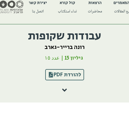
המאמרים
הרצאות
קול קורא
יצירת קשר
 المقالات
محاضرات
نداء استكتاب
اتصل بنا
עבודות שקופות
רונה ברייר-גארב
גיליון 15 | عدد ١٥
להורדת PDF