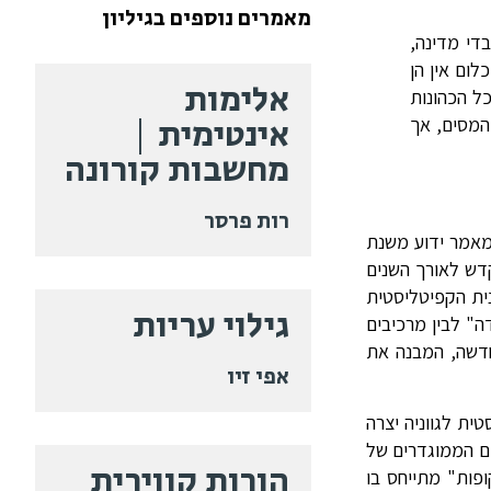
מאמרים נוספים בגיליון
די מדינה,
לום אין הן
אלימות
ל הכהונות
אינטימית |
המסים, אך
מחשבות קורונה
רות פרסר
ה" או עבודה בלתי נראית (invisible work) טבעה הסוציולוגית ארלין קפלן-דניאלס (Kaplan-Daniels) במאמר ידוע משנת
קדש לאורך השנים
ית הקפיטליסטית
גילוי עריות
ה" לבין מרכיבים
חדשה, המבנה את
אפי זיו
ית לגווניה יצרה
ים הממוגדרים של
הורות קווירית
ופות" מתייחס בו