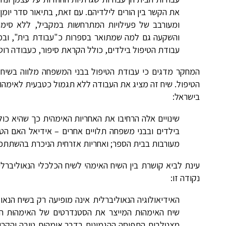
את הקשר בין הורים לילדיהם. עם זאת, בתיאור סדר יומן
ומעורבב של פעילויות המתרחשות במקביל, ללא סימון ב
והשקעה גם למה שמתואר בספרות כ"עבודת בית", ובמיו
עבודת הטיפול בילדים, כולל הקראת סיפור, כעבודה רוט
המחקר מדגים כי עבודת הטיפול בבני המשפחה מלווה בשיח אי
הטיפול. שיח זה מציג את העבודה ללא תגמול כטבעית לאימהו
בישראל:
שינויים אלה הרחיבו את האחריות האימהית כך שהיא כו
בילדים ובבני משפחה תלויים אחרים – אידיאל האם הט
מעורבות בבית הספר; ואחריות אזרחית הניכרת בהשתתפו
עינת לביא קושרת בין השיח האימהי לשיח הכלכלי הנאוליברל
נקודה זו:
האידיאולוגיה הנאוליברלית אינה מופיעה רק בשיח הנא
שיח האימהוּת המייצר את הסטנדרטים של האימהוּת הטו
מצטלבות התפיסה ההגמונית בדבר אימהוּת טובה והקריא