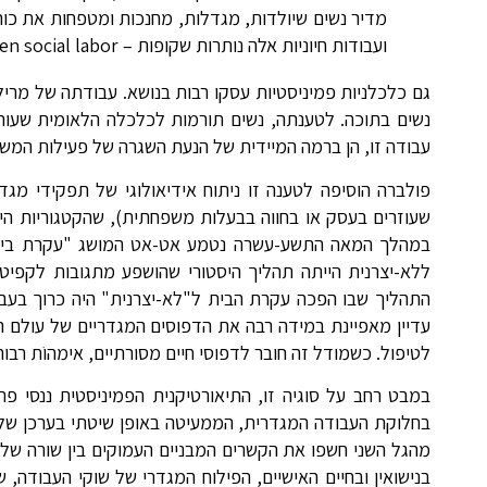
מדיר נשים שיולדות, מגדלות, מחנכות ומטפחות את כוח ה
ועבודות חיוניות אלה נותרות שקופות – hidden social labor.
גם כלכלניות פמיניסטיות עסקו רבות בנושא. עבודתה של מרילין
נשים בתוכה. לטענתה, נשים תורמות לכלכלה הלאומית שעות
עבודה זו, הן ברמה המיידית של הנעת השגרה של פעילות המשק, 
פולברה הוסיפה לטענה זו ניתוח אידיאולוגי של תפקידי 
שעוזרים בעסק או בחווה בבעלות משפחתית), שהקטגוריות היצ
במהלך המאה התשע-עשרה נטמע אט-אט המושג "עקרת בית ל
ללא-יצרנית הייתה תהליך היסטורי שהושפע מתגובות לקפיטל
התהליך שבו הפכה עקרת הבית ל"לא-יצרנית" היה כרוך בעבוד
עדיין מאפיינת במידה רבה את הדפוסים המגדריים של עולם העב
לטיפול. כשמודל זה חובר לדפוסי חיים מסורתיים, אימהוֹת רבו
בחלוקת העבודה המגדרית, הממעיטה באופן שיטתי בערכן של פ
מהגל השני חשפו את הקשרים המבניים העמוקים בין שורה של
בנישואין ובחיים האישיים, הפילוח המגדרי של שוקי העבודה,