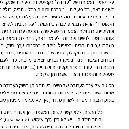
על מאפיין המפתח של "עבודה" בקפיטליזם: פעילות שמקבלים
לעומת זאת, כל פעילות – מפרכת וחיונית ככל שתהיה, כולל כז
כספי. במילים אחרות, מה שחשוב אינו הפעילות עצמה אלא
הלאומית" הראתה ננסי פולברה כי המושג "עקרת בית לא-יצר
ופוליטיים. בתחילת המאה התשע-עשרה נתפסה עבודת הבית כ
אותה נחשבו לנשים עובדות. לעומת זאת, בתחילת המאה ה
הוגדרו עבודות הבית והטיפול בילדים כחסרות ערך שוק, כ
במשפחותיהן – נדחקו לקטגוריה של "תלויים באחרים", יחד עם
המרחב הציבורי שבו (בעיקר) גברים יוצאים מהבית כדי לע
ההבחנה בין עובדים פרודוקטיביים ויצרניים (גברים העובדים ת
מטפלות ותומכות בהם – שעבודתן שקופה.
הסוגיה של ערך העבודה של נשים והשתתפותן בשוק העבודה הי
שונות אשר הציגו לה פרשנויות מגוונות. פמיניסטיות סוציאל
בשוק העבודה מפתח לשוויון מגדרי, אך לא נעלמה מעיניהן סוגיית העבודות הש
כל הנשים, ללא קשר לשיוכן המעמדי, הן עקרות בית. גם
חיוניות והכרחיות לחברה הקפיטליסטית, שכן הפרודוקטי