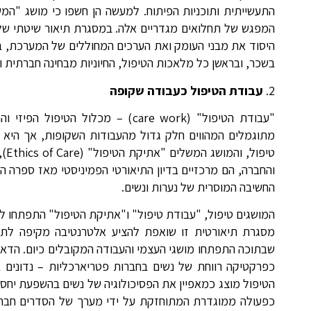
התעשייתית ותוכניות הפיתוח. למעשה הן חשפו כי מושג "ה
המפגש של תחלואים מגדריים אלה. במסגרת תיאור שיטתי של כ
היסוד את מבני העומק ואת הערכים המחוללים של המערכת, ב
בשכר, ובראשן כל מלאכות הטיפול, החיוניות מבחינה חברתית ומ
2.
עבודת הטיפול כעבודה שקופה
"עבודת הטיפול" (care work) – מכ
טי
והחברה, הם מרכזיים בדיון התיאורטי הפמיניסטי מאז ספרה הידוע של קרול גיליג
החשיבה המוסרית של נערות ונשים.
המושגים טיפול, "עבודת טיפול" ו"אתיקת הטיפול" התפתחו לכ
מסגרת תיאורטית זו שואפת להציע אלטרנטיבה מקיפה לתפי
שבתוכה התפתחו מושגי העצמי והעבודה המקובלים כיום. הדאגה 
כפרקטיקה רווחת של נשים בחברות פטריארכליות – נדונים 
הטיפול מוצג כמאפיין את הפסיכולוגיה של נשים בהשפעת יחסי 
כפעולה ממוגדרת המתוחזקת על ידי מערך של הסדרים חברתי